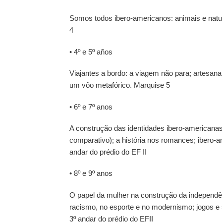
Somos todos ibero-americanos: animais e natur
4
• 4º e 5º años
Viajantes a bordo: a viagem não para; artesana
um vôo metafórico.
Marquise 5
• 6º e 7º anos
A construção das identidades ibero-americana
comparativo); a história nos romances; ibero-
andar do prédio do EF II
• 8º e 9º anos
O papel da mulher na construção da independênc
racismo, no esporte e no modernismo; jogos e s
3º andar do prédio do EFII