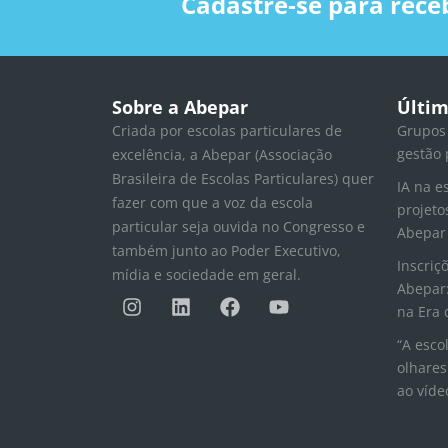
Cadastre-se para rece
Sobre a Abepar
Últim
Criada por escolas particulares de
Grupos
gestão 
excelência, a Abepar (Associação
Brasileira de Escolas Particulares) quer
IA na e
fazer com que a voz da escola
projeto
particular seja ouvida no Congresso e
Abepar
também junto ao Poder Executivo,
Inscriç
mídia e sociedade em geral.
Abepar:
I
L
F
Y
n
i
a
o
na Era 
s
n
c
u
“A esco
t
k
e
t
olhares
a
e
b
u
ao víde
g
d
o
b
r
i
o
e
a
n
k