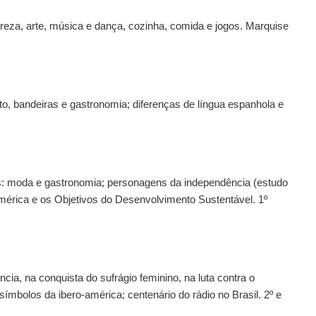
eza, arte, música e dança, cozinha, comida e jogos.
Marquise
to, bandeiras e gastronomia; diferenças de língua espanhola e
s: moda e gastronomia; personagens da independência (estudo
américa e os Objetivos do Desenvolvimento Sustentável.
1º
ia, na conquista do sufrágio feminino, na luta contra o
ímbolos da ibero-américa; centenário do rádio no Brasil.
2º e