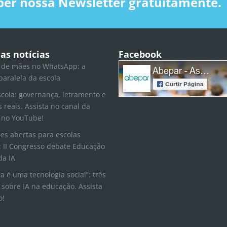
ber nossa Newsletter gratuitamente.
as notícias
Facebook
 de mães no WhatsApp: a
paralela da escola
scola: governança, letramento e
s reais. Assista no canal da
 no YouTube!
ões abertas para escolas
 II Congresso debate Educação
da IA
la é uma tecnologia social”: três
 sobre IA na educação. Assista
o!