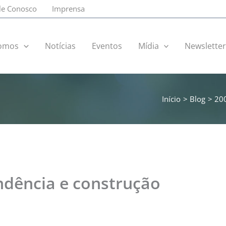
le Conosco
Imprensa
omos
Notícias
Eventos
Mídia
Newslette
Início
Blog
200
ndência e construção