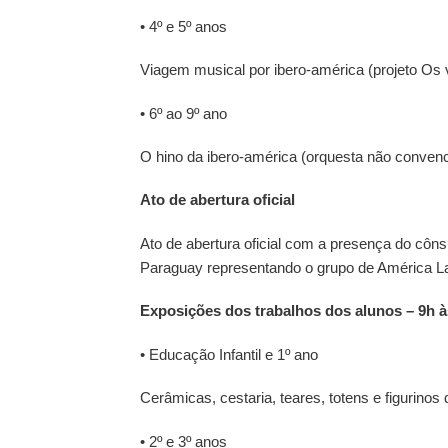
• 4º e 5º anos
Viagem musical por ibero-américa (projeto Os 
• 6º ao 9º ano
O hino da ibero-américa (orquesta não convenc
Ato de abertura oficial
Ato de abertura oficial com a presença do côn
Paraguay representando o grupo de América L
Exposições dos trabalhos dos alunos – 9h à
• Educação Infantil e 1º ano
Cerâmicas, cestaria, teares, totens e figurinos
• 2º e 3º anos