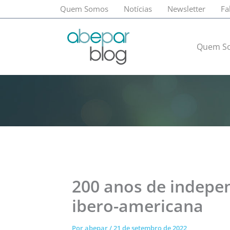
Ir
Quem Somos
Notícias
Newsletter
Fa
para
o
conteúdo
Quem S
200 anos de indepe
ibero-americana
Por
abepar
/
21 de setembro de 2022