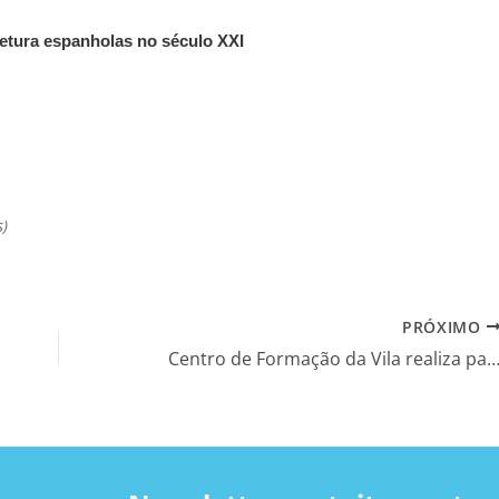
etura espanholas no século XXI
s)
PRÓXIMO
Centro de Formação da Vila realiza palestra com professor José Wein