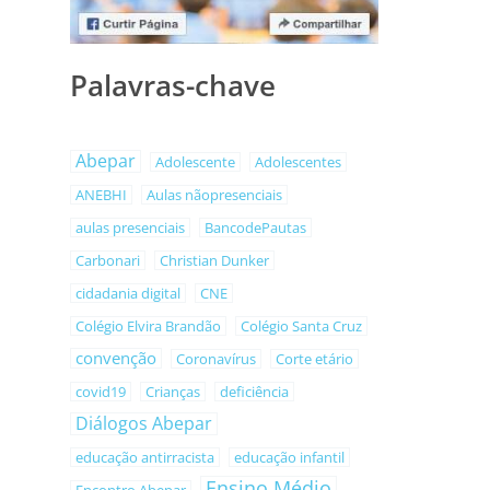
Palavras-chave
Abepar
Adolescente
Adolescentes
ANEBHI
Aulas nãopresenciais
aulas presenciais
BancodePautas
Carbonari
Christian Dunker
cidadania digital
CNE
Colégio Elvira Brandão
Colégio Santa Cruz
convenção
Coronavírus
Corte etário
covid19
Crianças
deficiência
Diálogos Abepar
educação antirracista
educação infantil
Ensino Médio