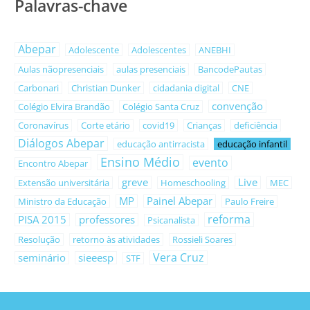
Palavras-chave
Abepar
Adolescente
Adolescentes
ANEBHI
Aulas nãopresenciais
aulas presenciais
BancodePautas
Carbonari
Christian Dunker
cidadania digital
CNE
convenção
Colégio Elvira Brandão
Colégio Santa Cruz
Coronavírus
Corte etário
covid19
Crianças
deficiência
Diálogos Abepar
educação antirracista
educação infantil
Ensino Médio
evento
Encontro Abepar
greve
Live
Extensão universitária
Homeschooling
MEC
MP
Painel Abepar
Ministro da Educação
Paulo Freire
reforma
PISA 2015
professores
Psicanalista
Resolução
retorno às atividades
Rossieli Soares
Vera Cruz
seminário
sieeesp
STF