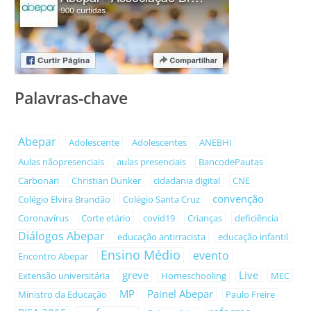
Palavras-chave
Abepar
Adolescente
Adolescentes
ANEBHI
Aulas nãopresenciais
aulas presenciais
BancodePautas
Carbonari
Christian Dunker
cidadania digital
CNE
convenção
Colégio Elvira Brandão
Colégio Santa Cruz
Coronavírus
Corte etário
covid19
Crianças
deficiência
Diálogos Abepar
educação antirracista
educação infantil
Ensino Médio
evento
Encontro Abepar
greve
Live
Extensão universitária
Homeschooling
MEC
MP
Painel Abepar
Ministro da Educação
Paulo Freire