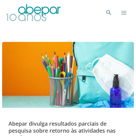
Ir
para
Pesquisar
o
conteúdo
Abepar divulga resultados parciais de
pesquisa sobre retorno às atividades nas