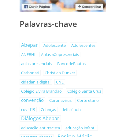
Palavras-chave
Abepar
Adolescente
Adolescentes
ANEBHI
Aulas nãopresenciais
aulas presenciais
BancodePautas
Carbonari
Christian Dunker
cidadania digital
CNE
Colégio Elvira Brandão
Colégio Santa Cruz
convenção
Coronavírus
Corte etário
covid19
Crianças
deficiência
Diálogos Abepar
educação antirracista
educação infantil
Ensino Médio