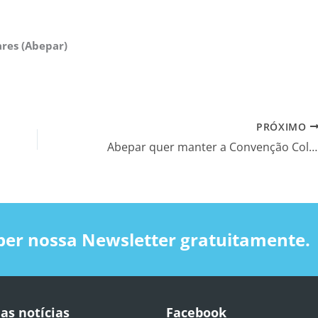
ares (Abepar)
PRÓXIMO
Abepar quer manter a Convenção Coletiva dos Professores até 2020
ber nossa Newsletter gratuitamente.
as notícias
Facebook