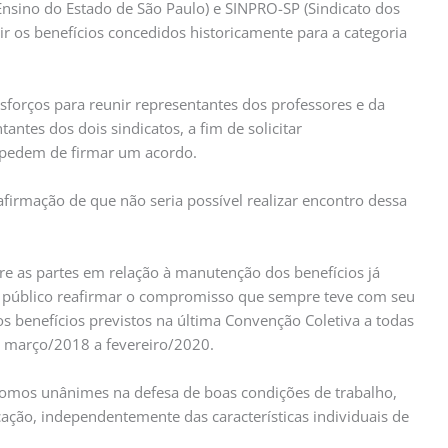
Ensino do Estado de São Paulo) e SINPRO-SP (Sindicato dos
r os benefícios concedidos historicamente para a categoria
esforços para reunir representantes dos professores e da
antes dos dois sindicatos, a fim de solicitar
mpedem de firmar um acordo.
 afirmação de que não seria possível realizar encontro dessa
re as partes em relação à manutenção dos benefícios já
a público reafirmar o compromisso que sempre teve com seu
os benefícios previstos na última Convenção Coletiva a todas
o março/2018 a fevereiro/2020.
omos unânimes na defesa de boas condições de trabalho,
cação, independentemente das características individuais de