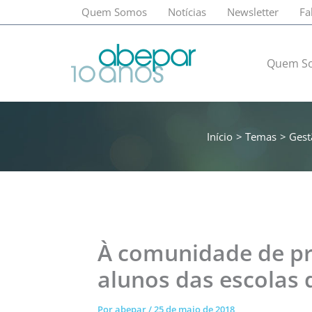
Ir
Quem Somos
Notícias
Newsletter
Fa
para
o
conteúdo
Quem S
Início
Temas
Gest
À comunidade de pro
alunos das escolas
Por
abepar
/
25 de maio de 2018