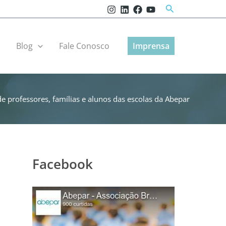
Pesquisar
r
Blog
Fale Conosco
Imprensa
 professores, famílias e alunos das escolas da Abepar
Facebook