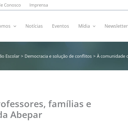
le Conosco
Imprensa
omos
Notícias
Eventos
Mídia
Newslette
ão Escolar
Democracia e solução de conflitos
À comunidade de
fessores, famílias e
 da Abepar