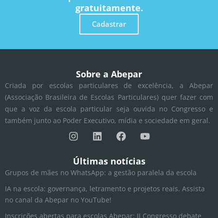
gratuitamente.
Cadastrar
Sobre a Abepar
Criada por escolas particulares de excelência, a Abepar
(Associação Brasileira de Escolas Particulares) quer fazer com
que a voz da escola particular seja ouvida no Congresso e
também junto ao Poder Executivo, mídia e sociedade em geral.
I
L
F
Y
n
i
a
o
s
n
c
u
t
k
e
t
Últimas notícias
a
e
b
u
Grupos de mães no WhatsApp: a gestão paralela da escola
g
d
o
b
r
i
o
e
IA na escola: governança, letramento e projetos reais. Assista
a
n
k
no canal da Abepar no YouTube!
m
Inscrições abertas para escolas Abepar: II Congresso debate