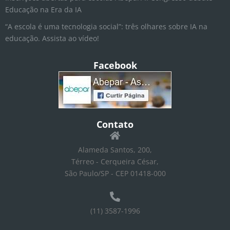
Educação na Era da IA
“A escola é uma tecnologia social”: três olhares sobre IA na
educação. Assista ao vídeo!
Facebook
Contato
Alameda Santos, 200,
Térreo - Cerqueira César,
São Paulo/SP - CEP 01418-000
(11) 3587-1996