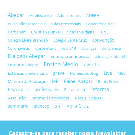
Abepar
Adolescente
Adolescentes
ANEBHI
Aulas nãopresenciais
aulas presenciais
BancodePautas
Carbonari
Christian Dunker
cidadania digital
CNE
convenção
Colégio Elvira Brandão
Colégio Santa Cruz
Coronavírus
Corte etário
covid19
Crianças
deficiência
Diálogos Abepar
educação antirracista
educação infantil
Ensino Médio
evento
Encontro Abepar
greve
Live
Extensão universitária
Homeschooling
MEC
MP
Painel Abepar
Ministro da Educação
Paulo Freire
reforma
PISA 2015
professores
Psicanalista
Resolução
retorno às atividades
Rossieli Soares
Vera Cruz
seminário
sieeesp
STF
Cadastre-se para receber nossa Newsletter