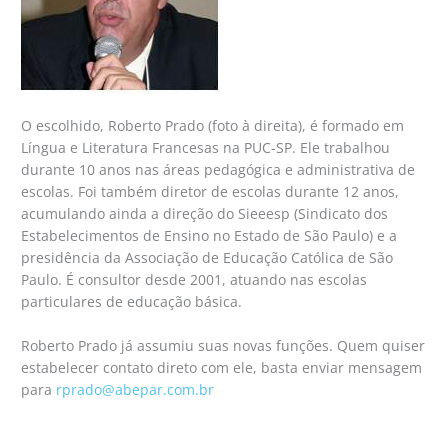
O escolhido, Roberto Prado (foto à direita), é formado em
Língua e Literatura Francesas na PUC-SP. Ele trabalhou
durante 10 anos nas áreas pedagógica e administrativa de
escolas. Foi também diretor de escolas durante 12 anos,
acumulando ainda a direção do Sieeesp (Sindicato dos
Estabelecimentos de Ensino no Estado de São Paulo) e a
presidência da Associação de Educação Católica de São
Paulo. É consultor desde 2001, atuando nas escolas
particulares de educação básica.
Roberto Prado já assumiu suas novas funções. Quem quiser
estabelecer contato direto com ele, basta enviar mensagem
para
rprado@abepar.com.br