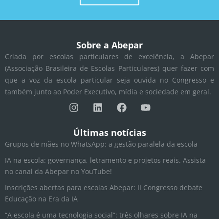
Sobre a Abepar
Criada por escolas particulares de excelência, a Abepar
(Associação Brasileira de Escolas Particulares) quer fazer com
que a voz da escola particular seja ouvida no Congresso e
também junto ao Poder Executivo, mídia e sociedade em geral.
I
L
F
Y
n
i
a
o
s
n
c
u
t
k
e
t
Últimas notícias
a
e
b
u
Grupos de mães no WhatsApp: a gestão paralela da escola
g
d
o
b
r
i
o
e
IA na escola: governança, letramento e projetos reais. Assista
a
n
k
no canal da Abepar no YouTube!
m
Inscrições abertas para escolas Abepar: II Congresso debate
Educação na Era da IA
“A escola é uma tecnologia social”: três olhares sobre IA na