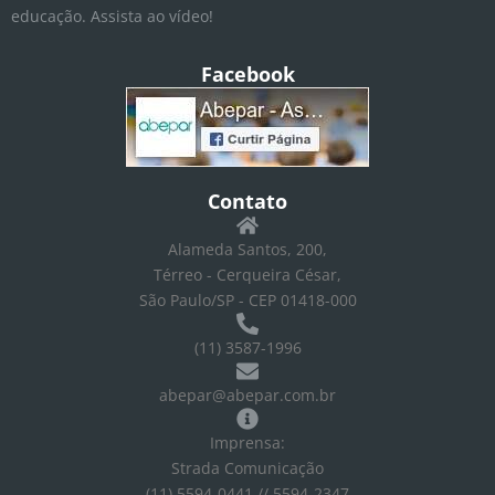
educação. Assista ao vídeo!
Facebook
Contato
Alameda Santos, 200,
Térreo - Cerqueira César,
São Paulo/SP - CEP 01418-000
(11) 3587-1996
abepar@abepar.com.br
Imprensa:
Strada Comunicação
(11) 5594-0441 // 5594-2347