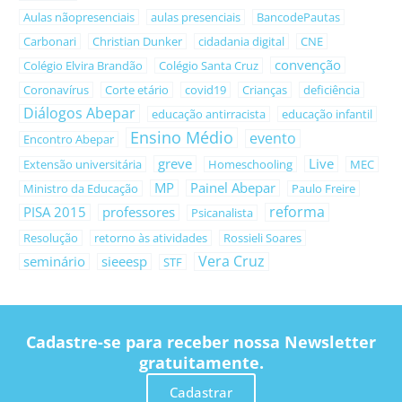
Aulas nãopresenciais
aulas presenciais
BancodePautas
Carbonari
Christian Dunker
cidadania digital
CNE
convenção
Colégio Elvira Brandão
Colégio Santa Cruz
Coronavírus
Corte etário
covid19
Crianças
deficiência
Diálogos Abepar
educação antirracista
educação infantil
Ensino Médio
evento
Encontro Abepar
greve
Live
Extensão universitária
Homeschooling
MEC
MP
Painel Abepar
Ministro da Educação
Paulo Freire
reforma
PISA 2015
professores
Psicanalista
Resolução
retorno às atividades
Rossieli Soares
Vera Cruz
seminário
sieeesp
STF
Cadastre-se para receber nossa Newsletter
gratuitamente.
Cadastrar