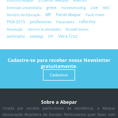
evento
Encontro Abepar
greve
Live
Extensão universitária
Homeschooling
MEC
MP
Painel Abepar
Ministro da Educação
Paulo Freire
reforma
PISA 2015
professores
Psicanalista
Resolução
retorno às atividades
Rossieli Soares
Vera Cruz
seminário
sieeesp
STF
Cadastre-se para receber nossa Newsletter
gratuitamente.
Cadastrar
Sobre a Abepar
Criada por escolas particulares de excelência, a Abepar
(Associação Brasileira de Escolas Particulares) quer fazer com