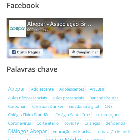
Facebook
Palavras-chave
Abepar
Adolescente
Adolescentes
ANEBHI
Aulas nãopresenciais
aulas presenciais
BancodePautas
Carbonari
Christian Dunker
cidadania digital
CNE
convenção
Colégio Elvira Brandão
Colégio Santa Cruz
Coronavírus
Corte etário
covid19
Crianças
deficiência
Diálogos Abepar
educação antirracista
educação infantil
Ensino Médio