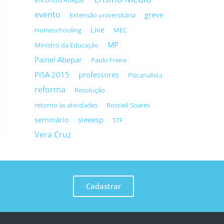
evento
greve
Extensão universitária
Live
Homeschooling
MEC
MP
Ministro da Educação
Painel Abepar
Paulo Freire
PISA 2015
professores
Psicanalista
reforma
Resolução
retorno às atividades
Rossieli Soares
seminário
sieeesp
STF
Vera Cruz
Cadastrar