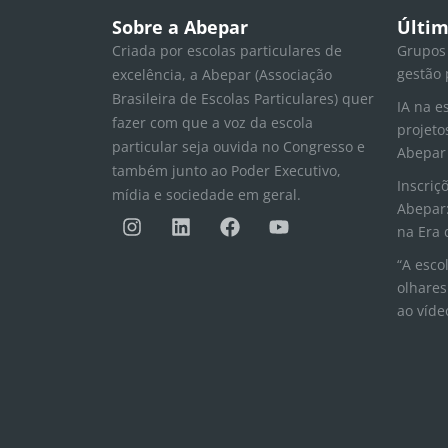
Sobre a Abepar
Últim
Criada por escolas particulares de
Grupos
gestão 
excelência, a Abepar (Associação
Brasileira de Escolas Particulares) quer
IA na e
fazer com que a voz da escola
projeto
particular seja ouvida no Congresso e
Abepar
também junto ao Poder Executivo,
Inscriç
mídia e sociedade em geral.
Abepar:
I
L
F
Y
n
i
a
o
na Era 
s
n
c
u
“A esco
t
k
e
t
olhares
a
e
b
u
ao víde
g
d
o
b
r
i
o
e
a
n
k
m