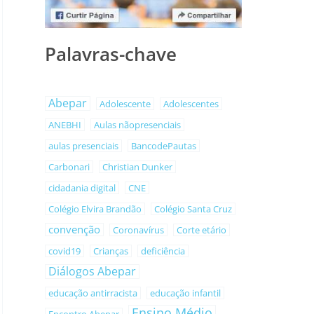
Palavras-chave
Abepar
Adolescente
Adolescentes
ANEBHI
Aulas nãopresenciais
aulas presenciais
BancodePautas
Carbonari
Christian Dunker
cidadania digital
CNE
Colégio Elvira Brandão
Colégio Santa Cruz
convenção
Coronavírus
Corte etário
covid19
Crianças
deficiência
Diálogos Abepar
educação antirracista
educação infantil
Ensino Médio
Encontro Abepar