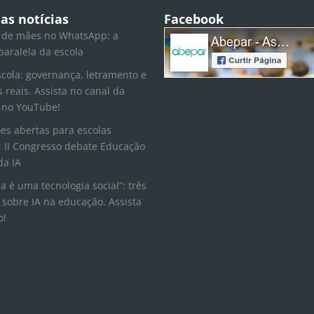
as notícias
Facebook
 de mães no WhatsApp: a
paralela da escola
scola: governança, letramento e
s reais. Assista no canal da
 no YouTube!
ões abertas para escolas
 II Congresso debate Educação
da IA
la é uma tecnologia social”: três
 sobre IA na educação. Assista
o!