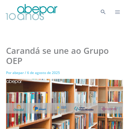
Ir
para
Pesquisar
o
conteúdo
Carandá se une ao Grupo
OEP
Por
abepar
/
6 de agosto de 2025