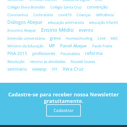
convenção
Colégio Elvira Brandão
Colégio Santa Cruz
Coronavírus
Corte etário
covid19
Crianças
deficiência
Diálogos Abepar
educação antirracista
educação infantil
Ensino Médio
evento
Encontro Abepar
greve
Live
Extensão universitária
Homeschooling
MEC
MP
Painel Abepar
Ministro da Educação
Paulo Freire
reforma
PISA 2015
professores
Psicanalista
Resolução
retorno às atividades
Rossieli Soares
Vera Cruz
seminário
sieeesp
STF
Cadastre-se para receber nossa Newsletter
gratuitamente.
Cadastrar