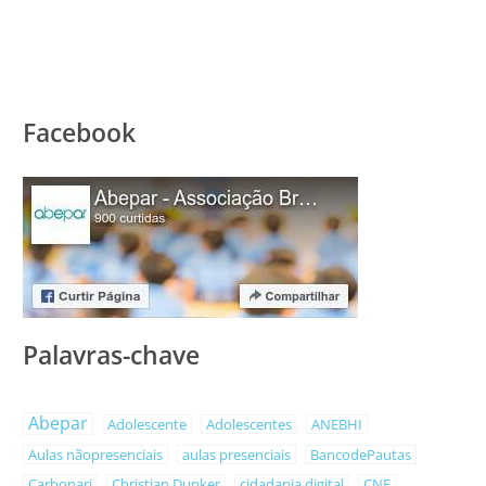
Facebook
Palavras-chave
Abepar
Adolescente
Adolescentes
ANEBHI
Aulas nãopresenciais
aulas presenciais
BancodePautas
Carbonari
Christian Dunker
cidadania digital
CNE