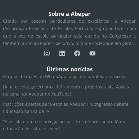
Sobre a Abepar
Criada por escolas particulares de excelência, a Abepar
(Associação Brasileira de Escolas Particulares) quer fazer com
que a voz da escola particular seja ouvida no Congresso e
também junto ao Poder Executivo, mídia e sociedade em geral.
I
L
F
Y
n
i
a
o
s
n
c
u
t
k
e
t
Últimas notícias
a
e
b
u
Grupos de mães no WhatsApp: a gestão paralela da escola
g
d
o
b
r
i
o
e
IA na escola: governança, letramento e projetos reais. Assista
a
n
k
no canal da Abepar no YouTube!
m
Inscrições abertas para escolas Abepar: II Congresso debate
Educação na Era da IA
“A escola é uma tecnologia social”: três olhares sobre IA na
educação. Assista ao vídeo!