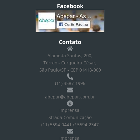
Facebook
Contato
Alameda Santos, 200,
Térreo - Cerqueira César,
São Paulo/SP - CEP 01418-000
(11) 3587-1996
abepar@abepar.com.br
Imprensa:
Strada Comunicação
(11) 5594-0441 // 5594-2347
Imprensa: