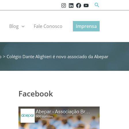
Pesquisar
r
Blog
Fale Conosco
Imprensa
o
Colégio Dante Alighieri é novo associado da Abepar
Facebook