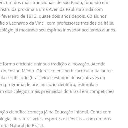
ieri, um dos mais tradicionais de São Paulo, fundado em
 construída próxima a uma Avenida Paulista ainda com
e fevereiro de 1913, quase dois anos depois, 60 alunos
cio Leonardo da Vinci, com professores trazidos da Itália.
colégio já mostrava seu espírito inovador aceitando alunos
forma eficiente unir sua tradição à inovação. Atende
e do Ensino Médio. Oferece o ensino bicurricular italiano e
a certificação (brasileira e estadunidense) através do
programa de pré-iniciação científica, estimula a
 um dos colégios mais premiados do Brasil em competições
ão científica começa já na Educação Infantil. Conta com
ogia, literatura, artes, esportes e ciências – com um dos
ria Natural do Brasil.