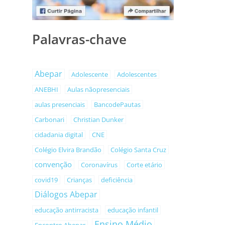
Palavras-chave
Abepar
Adolescente
Adolescentes
ANEBHI
Aulas nãopresenciais
aulas presenciais
BancodePautas
Carbonari
Christian Dunker
cidadania digital
CNE
Colégio Elvira Brandão
Colégio Santa Cruz
convenção
Coronavírus
Corte etário
covid19
Crianças
deficiência
Diálogos Abepar
educação antirracista
educação infantil
Ensino Médio