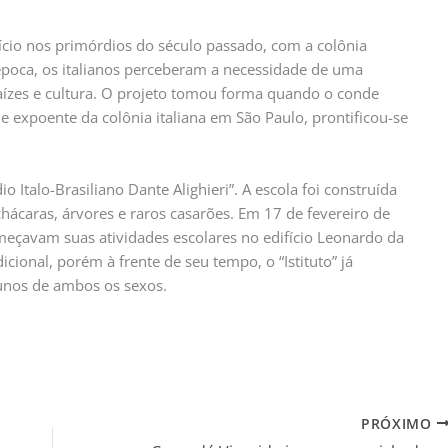
início nos primórdios do século passado, com a colônia
época, os italianos perceberam a necessidade de uma
raízes e cultura. O projeto tomou forma quando o conde
de expoente da colônia italiana em São Paulo, prontificou-se
o Italo-Brasiliano Dante Alighieri”. A escola foi construída
ácaras, árvores e raros casarões. Em 17 de fevereiro de
meçavam suas atividades escolares no edifício Leonardo da
dicional, porém à frente de seu tempo, o “Istituto” já
lunos de ambos os sexos.
PRÓXIMO