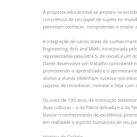
A proposta educacional se ampara na excelê
consciência de seu papel de sujeito no mund
permitam conhecer, compreender e mudar a 
A integração de várias áreas do conhecimen
Engineering, Arts and Math, incorporada pe
representadas pela letra S, de social) é um d
Dante desenvolve um trabalho consistente n
promovendo o aprendizado e o aprimoramen
alunos e alunas obtenham sucesso nos estud
capazes de reconhecer, nomear e lidar com
Os mais de 100 anos da instituição testemu
duas culturas – a da Pátria deixada e a da Te
buscar o conhecimento de excelência, promove
em realidade o espírito humanista de seu pat
História do Colégio