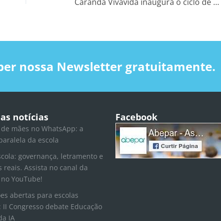
Carandá Vivavida inaugura o ciclo de entrevistas Educação em Rede
ber nossa Newsletter gratuitamente.
as notícias
Facebook
 de mães no WhatsApp: a
paralela da escola
scola: governança, letramento e
s reais. Assista no canal da
 no YouTube!
ões abertas para escolas
 II Congresso debate Educação
da IA