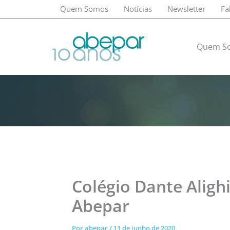
Ir
Quem Somos
Notícias
Newsletter
Fa
para
o
conteúdo
Quem S
Colégio Dante Aligh
Abepar
Por
abepar
/
11 de junho de 2020