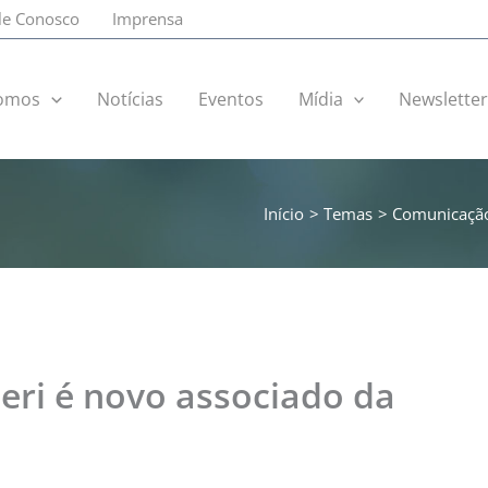
le Conosco
Imprensa
omos
Notícias
Eventos
Mídia
Newslette
Início
Temas
Comunicaçã
ieri é novo associado da