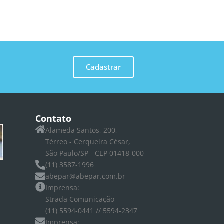
Cadastrar
Contato
Alameda Santos, 200,
Térreo - Cerqueira César,
São Paulo/SP - CEP 01418-000
(11) 3587-1996
abepar@abepar.com.br
Imprensa:
Strada Comunicação
(11) 5594-0441 // 5594-2347
Imprensa: