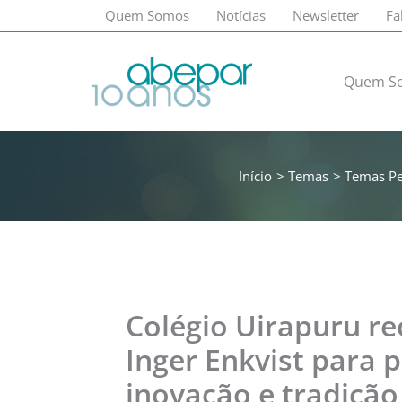
Ir
Quem Somos
Notícias
Newsletter
Fa
para
o
conteúdo
Quem S
Início
Temas
Temas Pe
Colégio Uirapuru r
Inger Enkvist para p
inovação e tradição