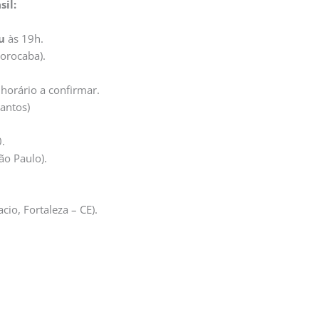
sil:
u
às 19h.
Sorocaba).
 horário a confirmar.
antos)
.
ão Paulo).
io, Fortaleza – CE).