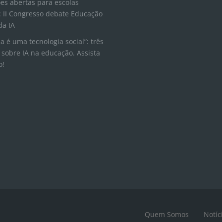
ões abertas para escolas
 II Congresso debate Educação
da IA
la é uma tecnologia social”: três
 sobre IA na educação. Assista
o!
Quem Somos
Notíc