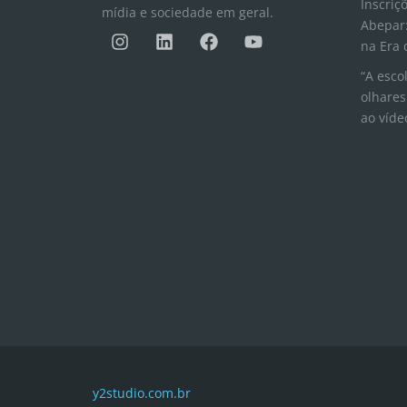
Inscriç
mídia e sociedade em geral.
Abepar:
I
L
F
Y
n
i
a
o
na Era 
s
n
c
u
“A esco
t
k
e
t
olhares
a
e
b
u
ao víde
g
d
o
b
r
i
o
e
a
n
k
m
y2studio.com.br