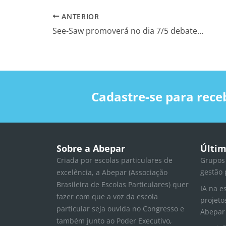
ANTERIOR
See-Saw promoverá no dia 7/5 debate sobre mudanças nos processos seletivos para o ensino superior
Cadastre-se para rece
Sobre a Abepar
Últim
Criada por escolas particulares de
Grupos
gestão 
excelência, a Abepar (Associação
Brasileira de Escolas Particulares) quer
IA na e
fazer com que a voz da escola
projeto
particular seja ouvida no Congresso e
Abepar
também junto ao Poder Executivo,