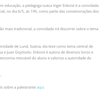
m educação, a pedagoga sueca Inger Enkvist é a convidada
cial, no dia 6/5, às 19h, como parte das comemorações dos
o mais tradicional, a convidada irá discorrer sobre o tema
ersidade de Lund, Suécia, ela teve como tema central de
 e Juan Goytisolo. Enkvist é autora de diversos livros e
autonomia intocável do aluno e valoriza a autoridade do
i
.
ís sobre a palestrante
aqui
.