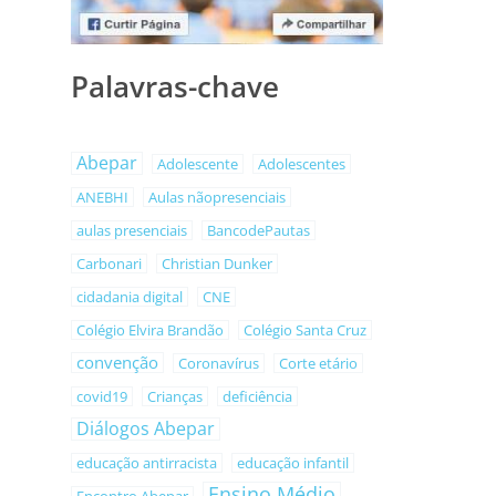
Palavras-chave
Abepar
Adolescente
Adolescentes
ANEBHI
Aulas nãopresenciais
aulas presenciais
BancodePautas
Carbonari
Christian Dunker
cidadania digital
CNE
Colégio Elvira Brandão
Colégio Santa Cruz
convenção
Coronavírus
Corte etário
covid19
Crianças
deficiência
Diálogos Abepar
educação antirracista
educação infantil
Ensino Médio