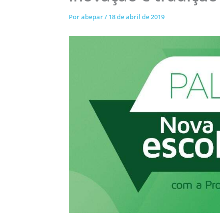
Por
abepar
/
18 de abril de 2019