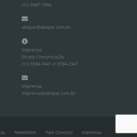
(11) 3587-1996
abepar@abepar.com.br
Imprensa:
Strada Comunicação
(11) 5594-0441 // 5594-2347
Imprensa:
imprensa@abepar.com.br
ias
Newsletter
Fale Conosco
Imprensa