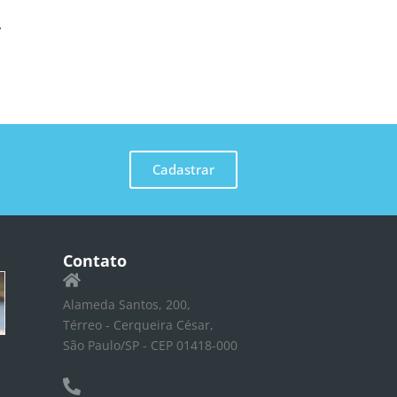
Cadastrar
Contato
Alameda Santos, 200,
Térreo - Cerqueira César,
São Paulo/SP - CEP 01418-000