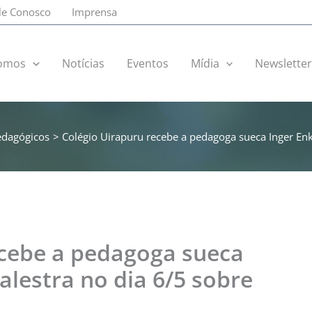
le Conosco
Imprensa
omos
Notícias
Eventos
Mídia
Newslette
dagógicos
Colégio Uirapuru recebe a pedagoga sueca Inger Enkv
ecebe a pedagoga sueca
alestra no dia 6/5 sobre