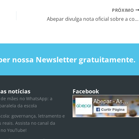
PRÓXIMO
Abepar divulga nota oficial sobre a conjuntura
ber nossa Newsletter gratuitamente.
as notícias
Facebook
 de mães no WhatsApp: a
paralela da escola
scola: governança, letramento e
s reais. Assista no canal da
 no YouTube!