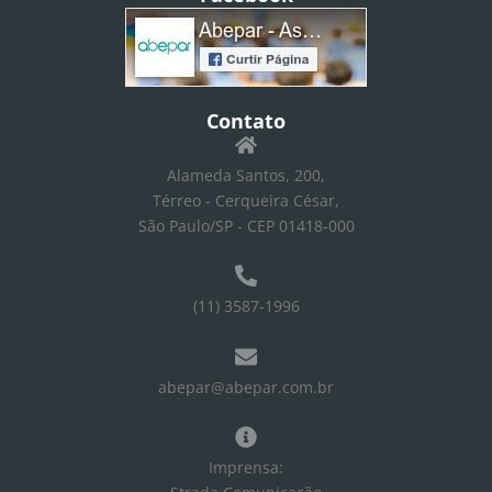
Contato
Alameda Santos, 200,
Térreo - Cerqueira César,
São Paulo/SP - CEP 01418-000
(11) 3587-1996
abepar@abepar.com.br
Imprensa: