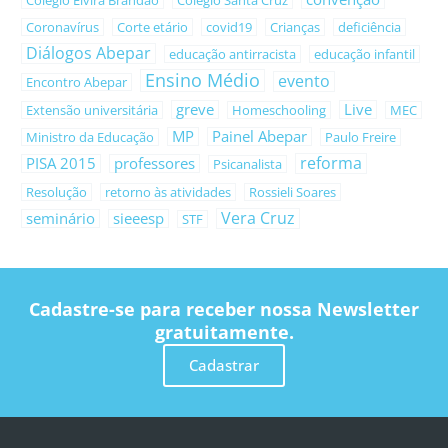
Colégio Elvira Brandão
Colégio Santa Cruz
Coronavírus
Corte etário
covid19
Crianças
deficiência
Diálogos Abepar
educação antirracista
educação infantil
Ensino Médio
evento
Encontro Abepar
greve
Live
Extensão universitária
Homeschooling
MEC
MP
Painel Abepar
Ministro da Educação
Paulo Freire
reforma
PISA 2015
professores
Psicanalista
Resolução
retorno às atividades
Rossieli Soares
Vera Cruz
seminário
sieeesp
STF
Cadastre-se para receber nossa Newsletter
gratuitamente.
Cadastrar