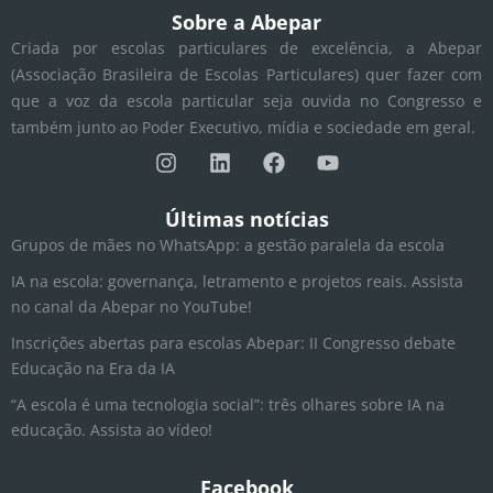
Sobre a Abepar
Criada por escolas particulares de excelência, a Abepar
(Associação Brasileira de Escolas Particulares) quer fazer com
que a voz da escola particular seja ouvida no Congresso e
também junto ao Poder Executivo, mídia e sociedade em geral.
I
L
F
Y
n
i
a
o
s
n
c
u
t
k
e
t
Últimas notícias
a
e
b
u
Grupos de mães no WhatsApp: a gestão paralela da escola
g
d
o
b
r
i
o
e
IA na escola: governança, letramento e projetos reais. Assista
a
n
k
no canal da Abepar no YouTube!
m
Inscrições abertas para escolas Abepar: II Congresso debate
Educação na Era da IA
“A escola é uma tecnologia social”: três olhares sobre IA na
educação. Assista ao vídeo!
Facebook