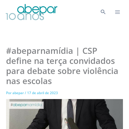
Ir
para
Pesquisar
o
conteúdo
#abeparnamídia | CSP
define na terça convidados
para debate sobre violência
nas escolas
Por
abepar
/
17 de abril de 2023