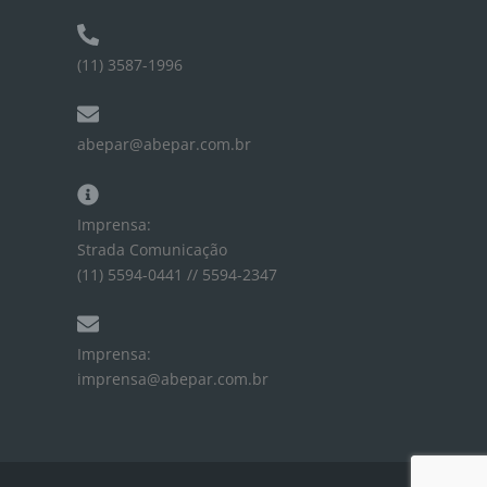
(11) 3587-1996
abepar@abepar.com.br
Imprensa:
Strada Comunicação
(11) 5594-0441 // 5594-2347
Imprensa:
imprensa@abepar.com.br