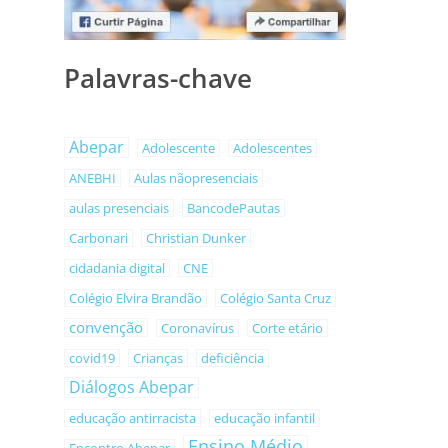
Palavras-chave
Abepar
Adolescente
Adolescentes
ANEBHI
Aulas nãopresenciais
aulas presenciais
BancodePautas
Carbonari
Christian Dunker
cidadania digital
CNE
Colégio Elvira Brandão
Colégio Santa Cruz
convenção
Coronavírus
Corte etário
covid19
Crianças
deficiência
Diálogos Abepar
educação antirracista
educação infantil
Ensino Médio