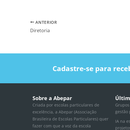
ANTERIOR
Diretoria
Cadastre-se para rece
Sobre a Abepar
Últim
Criada por escolas particulares de
Grupos
gestão 
excelência, a Abepar (Associação
Brasileira de Escolas Particulares) quer
IA na e
fazer com que a voz da escola
projeto