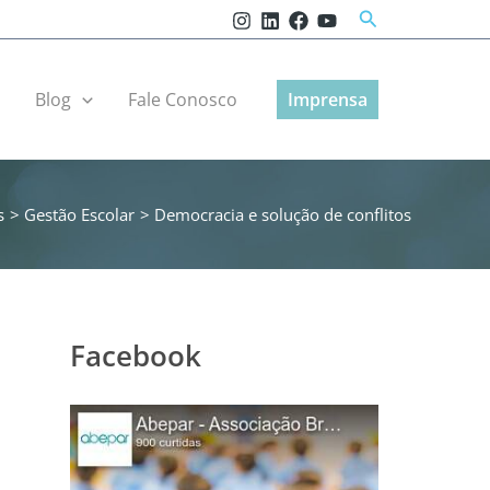
Pesquisar
r
Blog
Fale Conosco
Imprensa
s
Gestão Escolar
Democracia e solução de conflitos
Facebook