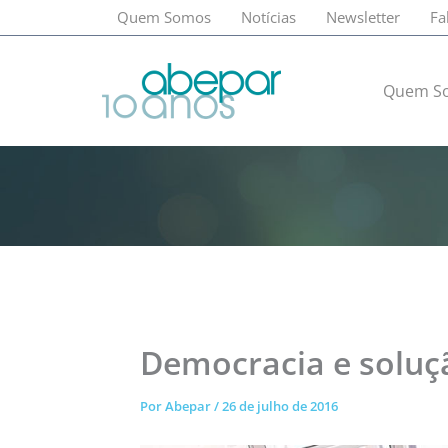
Ir
Quem Somos
Notícias
Newsletter
Fa
para
o
conteúdo
Quem S
Democracia e soluçã
Por
Abepar
/
26 de julho de 2016