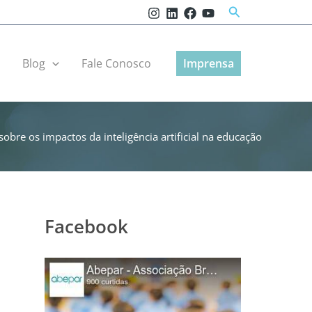
Pesquisar
r
Blog
Fale Conosco
Imprensa
bre os impactos da inteligência artificial na educação
Facebook