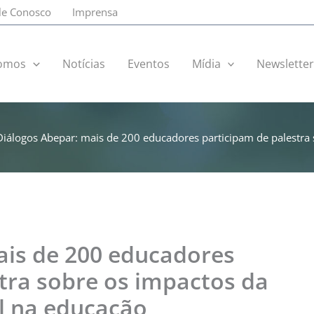
le Conosco
Imprensa
omos
Notícias
Eventos
Mídia
Newslette
Diálogos Abepar: mais de 200 educadores participam de palestra so
ais de 200 educadores
tra sobre os impactos da
ial na educação