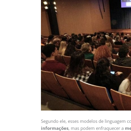
Segundo ele, esses modelos de linguagem c
informações
, mas podem enfraquecer a
me