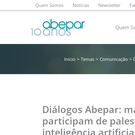
Ir
Quem Somos
Notícias
Newsletter
Fa
para
o
conteúdo
Quem S
Início
Temas
Comunicação
Diálogos Abepar: m
participam de pales
inteligência artific