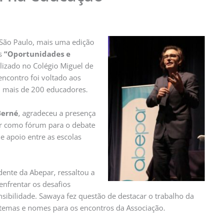
São Paulo, mais uma edição
as
“Oportunidades e
alizado no Colégio Miguel de
encontro foi voltado aos
iu mais de 200 educadores.
Berné
, agradeceu a presença
ar como fórum para o debate
e apoio entre as escolas
idente da Abepar, ressaltou a
enfrentar os desafios
ibilidade. Sawaya fez questão de destacar o trabalho da
temas e nomes para os encontros da Associação.