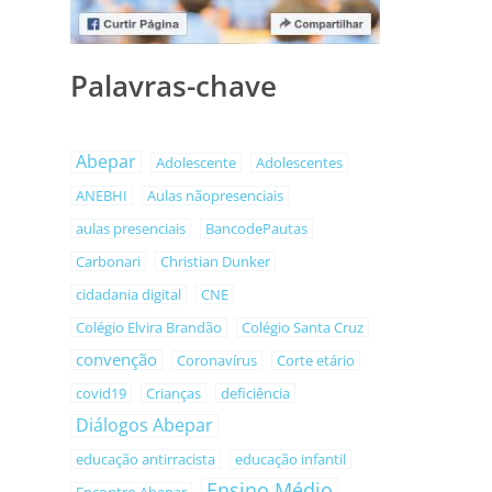
Palavras-chave
Abepar
Adolescente
Adolescentes
ANEBHI
Aulas nãopresenciais
aulas presenciais
BancodePautas
Carbonari
Christian Dunker
cidadania digital
CNE
Colégio Elvira Brandão
Colégio Santa Cruz
convenção
Coronavírus
Corte etário
covid19
Crianças
deficiência
Diálogos Abepar
educação antirracista
educação infantil
Ensino Médio