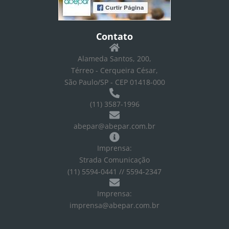
Contato
Alameda Santos, 200,
Térreo - Cerqueira César,
São Paulo/SP - CEP 01418-000
(11) 3587-1996
abepar@abepar.com.br
Imprensa:
Strada Comunicação
(11) 5594-0441 // 5594-2347
Imprensa:
imprensa@abepar.com.br