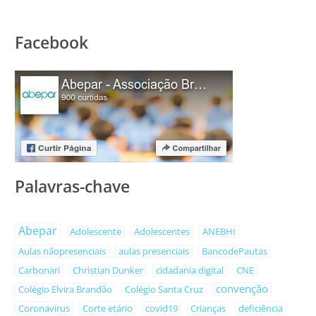
Facebook
Palavras-chave
Abepar
Adolescente
Adolescentes
ANEBHI
Aulas nãopresenciais
aulas presenciais
BancodePautas
Carbonari
Christian Dunker
cidadania digital
CNE
convenção
Colégio Elvira Brandão
Colégio Santa Cruz
Coronavírus
Corte etário
covid19
Crianças
deficiência