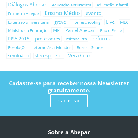
Diálogos Abepar
educação antirracista
educação infantil
Ensino Médio
evento
Encontro Abepar
greve
Live
Extensão universitária
Homeschooling
MEC
MP
Painel Abepar
Ministro da Educação
Paulo Freire
reforma
PISA 2015
professores
Psicanalista
Resolução
retorno às atividades
Rossieli Soares
Vera Cruz
seminário
sieeesp
STF
Cadastre-se para receber nossa Newsletter
gratuitamente.
Cadastrar
Sobre a Abepar