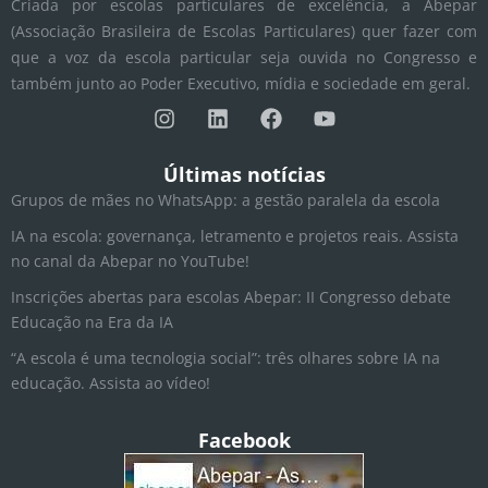
Criada por escolas particulares de excelência, a Abepar
(Associação Brasileira de Escolas Particulares) quer fazer com
que a voz da escola particular seja ouvida no Congresso e
também junto ao Poder Executivo, mídia e sociedade em geral.
I
L
F
Y
n
i
a
o
s
n
c
u
t
k
e
t
Últimas notícias
a
e
b
u
Grupos de mães no WhatsApp: a gestão paralela da escola
g
d
o
b
r
i
o
e
IA na escola: governança, letramento e projetos reais. Assista
a
n
k
no canal da Abepar no YouTube!
m
Inscrições abertas para escolas Abepar: II Congresso debate
Educação na Era da IA
“A escola é uma tecnologia social”: três olhares sobre IA na
educação. Assista ao vídeo!
Facebook