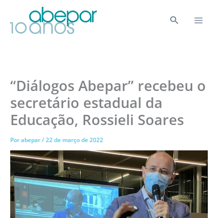
Ir
para
Pesquisar
o
conteúdo
“Diálogos Abepar” recebeu o
secretário estadual da
Educação, Rossieli Soares
Por
abepar
/
22 de março de 2022