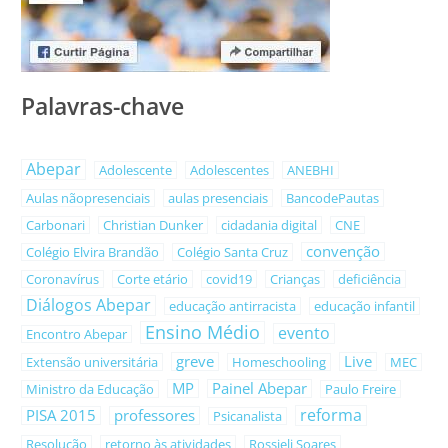
Palavras-chave
Abepar
Adolescente
Adolescentes
ANEBHI
Aulas nãopresenciais
aulas presenciais
BancodePautas
Carbonari
Christian Dunker
cidadania digital
CNE
convenção
Colégio Elvira Brandão
Colégio Santa Cruz
Coronavírus
Corte etário
covid19
Crianças
deficiência
Diálogos Abepar
educação antirracista
educação infantil
Ensino Médio
evento
Encontro Abepar
greve
Live
Extensão universitária
Homeschooling
MEC
MP
Painel Abepar
Ministro da Educação
Paulo Freire
reforma
PISA 2015
professores
Psicanalista
Resolução
retorno às atividades
Rossieli Soares