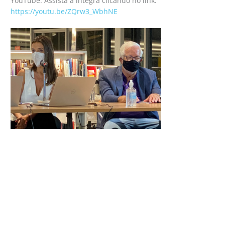
YouTube. Assista à íntegra clicando no link:
https://youtu.be/ZQrw3_WbhNE