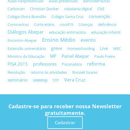
Aulas nãopresenciais
aulas presenciais
BancodePautas
Carbonari
Christian Dunker
cidadania digital
CNE
convenção
Colégio Elvira Brandão
Colégio Santa Cruz
Coronavírus
Corte etário
covid19
Crianças
deficiência
Diálogos Abepar
educação antirracista
educação infantil
Ensino Médio
evento
Encontro Abepar
greve
Live
Extensão universitária
Homeschooling
MEC
MP
Painel Abepar
Ministro da Educação
Paulo Freire
reforma
PISA 2015
professores
Psicanalista
Resolução
retorno às atividades
Rossieli Soares
Vera Cruz
seminário
sieeesp
STF
Cadastre-se para receber nossa Newsletter
gratuitamente.
Cadastrar