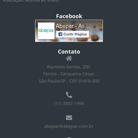
Facebook
Contato
Alameda Santos, 200,
Térreo - Cerqueira César,
São Paulo/SP - CEP 01418-000
(11) 3587-1996
abepar@abepar.com.br