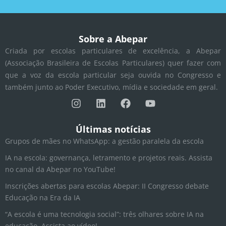
Sobre a Abepar
Criada por escolas particulares de excelência, a Abepar
(Associação Brasileira de Escolas Particulares) quer fazer com
que a voz da escola particular seja ouvida no Congresso e
também junto ao Poder Executivo, mídia e sociedade em geral.
I
L
F
Y
n
i
a
o
s
n
c
u
t
k
e
t
Últimas notícias
a
e
b
u
Grupos de mães no WhatsApp: a gestão paralela da escola
g
d
o
b
r
i
o
e
IA na escola: governança, letramento e projetos reais. Assista
a
n
k
no canal da Abepar no YouTube!
m
Inscrições abertas para escolas Abepar: II Congresso debate
Educação na Era da IA
“A escola é uma tecnologia social”: três olhares sobre IA na
educação. Assista ao vídeo!