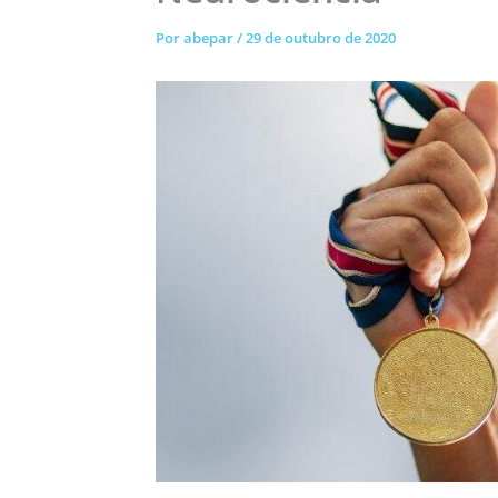
Por
abepar
/
29 de outubro de 2020