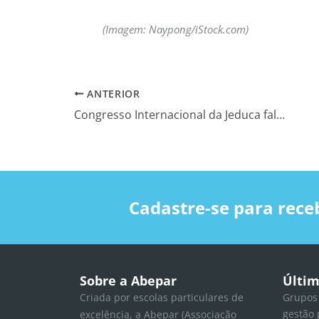
(Imagem: Naypong/iStock.com)
ANTERIOR
Congresso Internacional da Jeduca fala sobre a educação na pandemia, de 19 a 23 de outubro
Cadastre-se para rece
Sobre a Abepar
Últim
Criada por escolas particulares de
Grupos
gestão 
excelência, a Abepar (Associação