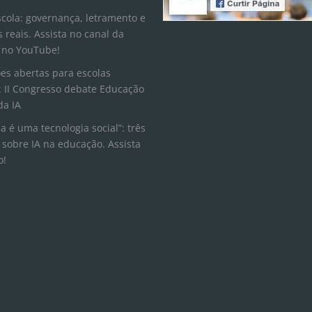
scola: governança, letramento e
s reais. Assista no canal da
 no YouTube!
ões abertas para escolas
 II Congresso debate Educação
da IA
la é uma tecnologia social”: três
 sobre IA na educação. Assista
o!