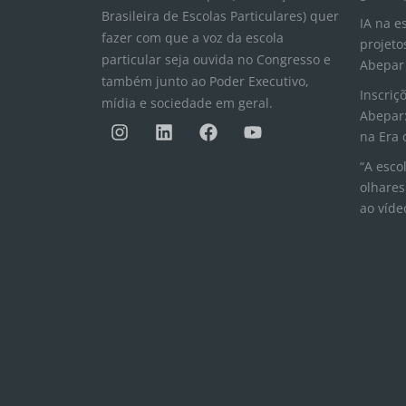
Brasileira de Escolas Particulares) quer
IA na e
fazer com que a voz da escola
projeto
particular seja ouvida no Congresso e
Abepar
também junto ao Poder Executivo,
Inscriç
mídia e sociedade em geral.
Abepar:
I
L
F
Y
n
i
a
o
na Era 
s
n
c
u
“A esco
t
k
e
t
olhares
a
e
b
u
ao víde
g
d
o
b
r
i
o
e
a
n
k
m