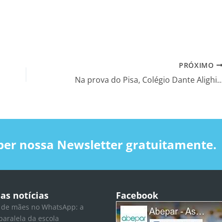
PRÓXIMO
Na prova do Pisa, Colégio Dante Alighieri ultrapassa países como Finlândia, 
ber nossa Newsletter gratuitamente.
as notícias
Facebook
 de mães no WhatsApp: a
paralela da escola