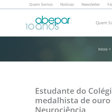
Ir
Quem Somos
Notícias
Newsletter
Fa
para
o
conteúdo
Quem S
Início
Estudante do Colégi
medalhista de ouro 
Neurociência