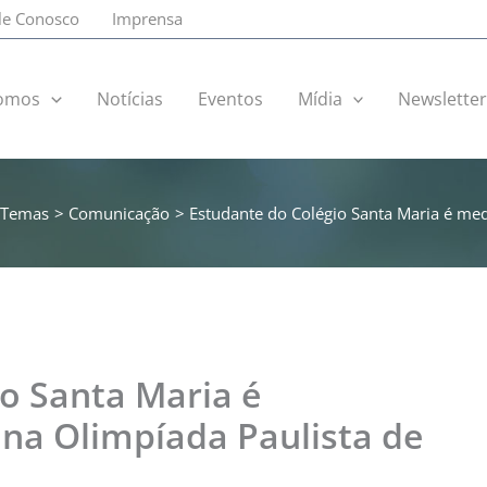
le Conosco
Imprensa
omos
Notícias
Eventos
Mídia
Newslette
Temas
Comunicação
Estudante do Colégio Santa Maria é med
o Santa Maria é
na Olimpíada Paulista de