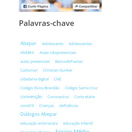
Palavras-chave
Abepar
Adolescente
Adolescentes
ANEBHI
Aulas nãopresenciais
aulas presenciais
BancodePautas
Carbonari
Christian Dunker
cidadania digital
CNE
Colégio Elvira Brandão
Colégio Santa Cruz
convenção
Coronavírus
Corte etário
covid19
Crianças
deficiência
Diálogos Abepar
educação antirracista
educação infantil
Ensino Médio