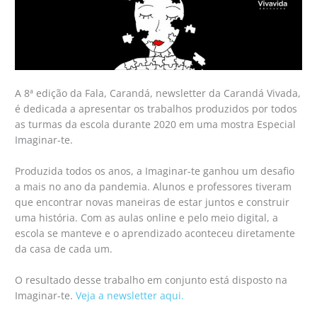
A 8ª edição da Fala, Carandá, newsletter da Carandá Vivada,
é dedicada a apresentar os trabalhos produzidos por todos
as turmas da escola durante 2020 em uma mostra Especial
Imaginar-te.
Produzida todos os anos, a Imaginar-te ganhou um desafio
a mais no ano da pandemia. Alunos e professores tiveram
que encontrar novas maneiras de estar juntos e construir
uma história. Com as aulas online e pelo meio digital, a
escola se manteve e o aprendizado aconteceu diretamente
da casa de cada um.
O resultado desse trabalho em conjunto está disposto na
Imaginar-te.
Veja a newsletter aqui.