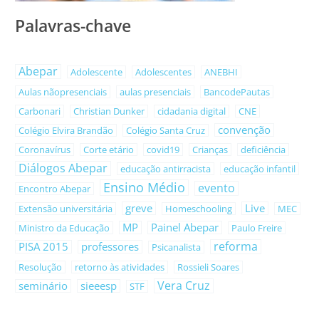
Palavras-chave
Abepar
Adolescente
Adolescentes
ANEBHI
Aulas nãopresenciais
aulas presenciais
BancodePautas
Carbonari
Christian Dunker
cidadania digital
CNE
convenção
Colégio Elvira Brandão
Colégio Santa Cruz
Coronavírus
Corte etário
covid19
Crianças
deficiência
Diálogos Abepar
educação antirracista
educação infantil
Ensino Médio
evento
Encontro Abepar
greve
Live
Extensão universitária
Homeschooling
MEC
MP
Painel Abepar
Ministro da Educação
Paulo Freire
reforma
PISA 2015
professores
Psicanalista
Resolução
retorno às atividades
Rossieli Soares
Vera Cruz
seminário
sieeesp
STF