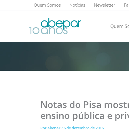
Ir
Quem Somos
Notícias
Newsletter
Fa
para
o
conteúdo
Quem S
Notas do Pisa most
ensino pública e pr
Por
abepar
/
6 de dezembro de 2016