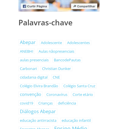
Palavras-chave
Abepar
Adolescente
Adolescentes
ANEBHI
Aulas nãopresenciais
aulas presenciais
BancodePautas
Carbonari
Christian Dunker
cidadania digital
CNE
Colégio Elvira Brandão
Colégio Santa Cruz
convenção
Coronavírus
Corte etário
covid19
Crianças
deficiência
Diálogos Abepar
educação antirracista
educação infantil
Ensino Médio