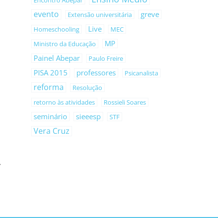
Encontro Abepar
evento
greve
Extensão universitária
Live
Homeschooling
MEC
MP
Ministro da Educação
Painel Abepar
Paulo Freire
PISA 2015
professores
Psicanalista
reforma
Resolução
retorno às atividades
Rossieli Soares
seminário
sieeesp
STF
Vera Cruz