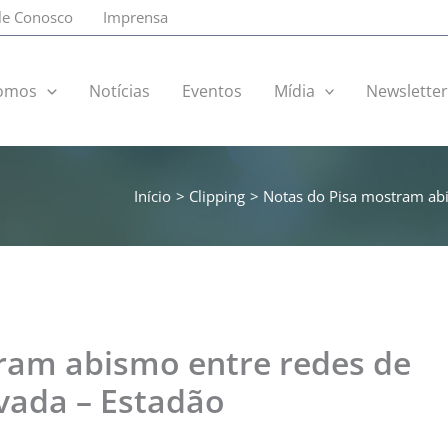
le Conosco
Imprensa
omos
Notícias
Eventos
Mídia
Newslette
Início
Clipping
Notas do Pisa mostram abi
ram abismo entre redes de
ivada – Estadão