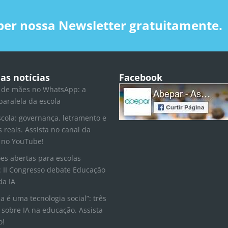
ber nossa Newsletter gratuitamente.
as notícias
Facebook
 de mães no WhatsApp: a
paralela da escola
scola: governança, letramento e
s reais. Assista no canal da
 no YouTube!
ões abertas para escolas
 II Congresso debate Educação
da IA
la é uma tecnologia social”: três
 sobre IA na educação. Assista
o!