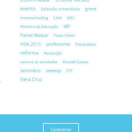
Encontro Abepar
evento
greve
Extensão universitária
Live
Homeschooling
MEC
MP
Ministro da Educação
Painel Abepar
Paulo Freire
PISA 2015
professores
Psicanalista
reforma
Resolução
retorno às atividades
Rossieli Soares
seminário
sieeesp
STF
Vera Cruz
Cadastrar