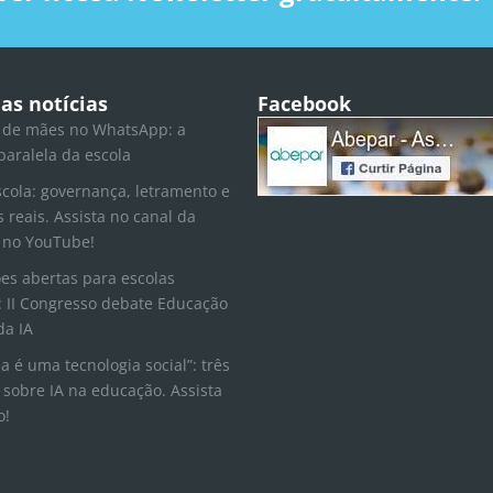
as notícias
Facebook
 de mães no WhatsApp: a
paralela da escola
scola: governança, letramento e
s reais. Assista no canal da
 no YouTube!
ões abertas para escolas
 II Congresso debate Educação
da IA
la é uma tecnologia social”: três
 sobre IA na educação. Assista
o!