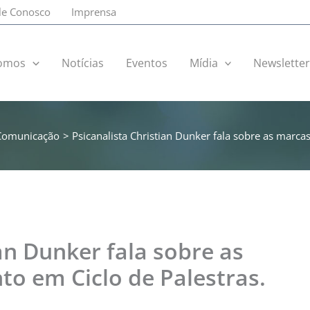
le Conosco
Imprensa
omos
Notícias
Eventos
Mídia
Newslette
Comunicação
Psicanalista Christian Dunker fala sobre as marca
an Dunker fala sobre as
o em Ciclo de Palestras.