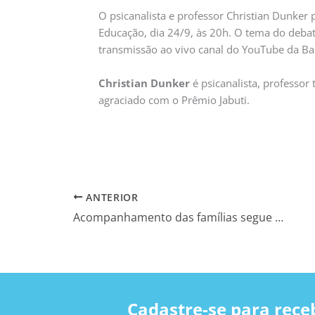
O psicanalista e professor Christian Dunker
Educação, dia 24/9, às 20h. O tema do deba
transmissão ao vivo canal do YouTube da 
Christian Dunker
é psicanalista, professor 
agraciado com o Prêmio Jabuti.
ANTERIOR
Acompanhamento das famílias segue essencial para ajustar a rotina das aulas remotas
Cadastre-se para rece