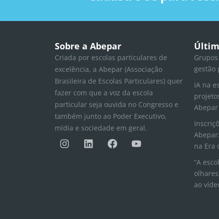
Sobre a Abepar
Últim
Criada por escolas particulares de
Grupos
gestão 
excelência, a Abepar (Associação
Brasileira de Escolas Particulares) quer
IA na e
fazer com que a voz da escola
projeto
particular seja ouvida no Congresso e
Abepar
também junto ao Poder Executivo,
Inscriç
mídia e sociedade em geral.
Abepar:
I
L
F
Y
n
i
a
o
na Era 
s
n
c
u
“A esco
t
k
e
t
olhares
a
e
b
u
ao víde
g
d
o
b
r
i
o
e
a
n
k
m