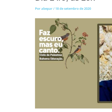
Por
abepar
/
18 de setembro de 2020