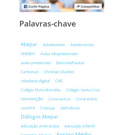
Palavras-chave
Abepar
Adolescente
Adolescentes
ANEBHI
Aulas nãopresenciais
aulas presenciais
BancodePautas
Carbonari
Christian Dunker
cidadania digital
CNE
Colégio Elvira Brandão
Colégio Santa Cruz
convenção
Coronavírus
Corte etário
covid19
Crianças
deficiência
Diálogos Abepar
educação antirracista
educação infantil
Ensino Médio