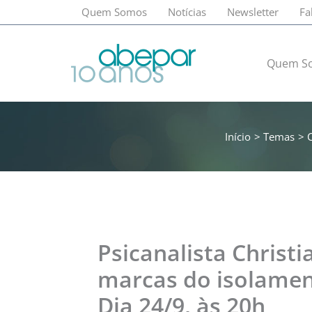
Ir
Quem Somos
Notícias
Newsletter
Fa
para
o
conteúdo
Quem S
Início
Temas
Psicanalista Christi
marcas do isolament
Dia 24/9, às 20h