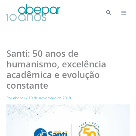
Ir
para
Pesquisar
o
conteúdo
Santi: 50 anos de
humanismo, excelência
acadêmica e evolução
constante
Por
abepar
/
19 de novembro de 2019