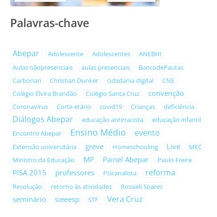
Palavras-chave
Abepar
Adolescente
Adolescentes
ANEBHI
Aulas nãopresenciais
aulas presenciais
BancodePautas
Carbonari
Christian Dunker
cidadania digital
CNE
convenção
Colégio Elvira Brandão
Colégio Santa Cruz
Coronavírus
Corte etário
covid19
Crianças
deficiência
Diálogos Abepar
educação antirracista
educação infantil
Ensino Médio
evento
Encontro Abepar
greve
Live
Extensão universitária
Homeschooling
MEC
MP
Painel Abepar
Ministro da Educação
Paulo Freire
reforma
PISA 2015
professores
Psicanalista
Resolução
retorno às atividades
Rossieli Soares
Vera Cruz
seminário
sieeesp
STF