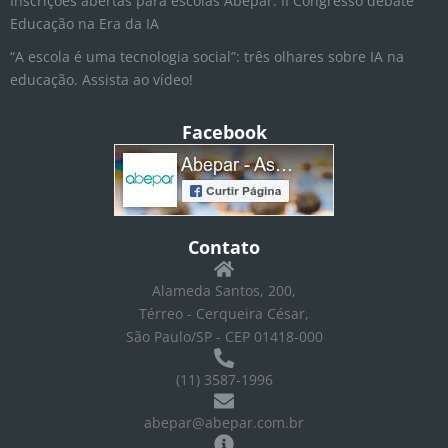
Inscrições abertas para escolas Abepar: II Congresso debate
Educação na Era da IA
“A escola é uma tecnologia social”: três olhares sobre IA na
educação. Assista ao vídeo!
Facebook
Contato
Alameda Santos, 200,
Térreo - Cerqueira César,
São Paulo/SP - CEP 01418-000
(11) 3587-1996
abepar@abepar.com.br