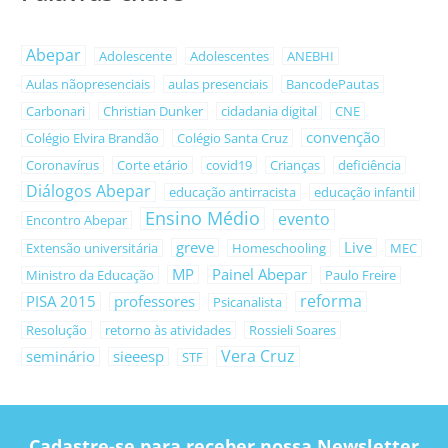
Abepar
Adolescente
Adolescentes
ANEBHI
Aulas nãopresenciais
aulas presenciais
BancodePautas
Carbonari
Christian Dunker
cidadania digital
CNE
convenção
Colégio Elvira Brandão
Colégio Santa Cruz
Coronavírus
Corte etário
covid19
Crianças
deficiência
Diálogos Abepar
educação antirracista
educação infantil
Ensino Médio
evento
Encontro Abepar
greve
Live
Extensão universitária
Homeschooling
MEC
MP
Painel Abepar
Ministro da Educação
Paulo Freire
reforma
PISA 2015
professores
Psicanalista
Resolução
retorno às atividades
Rossieli Soares
Vera Cruz
seminário
sieeesp
STF
Cadastre-se para receber nossa Newsletter