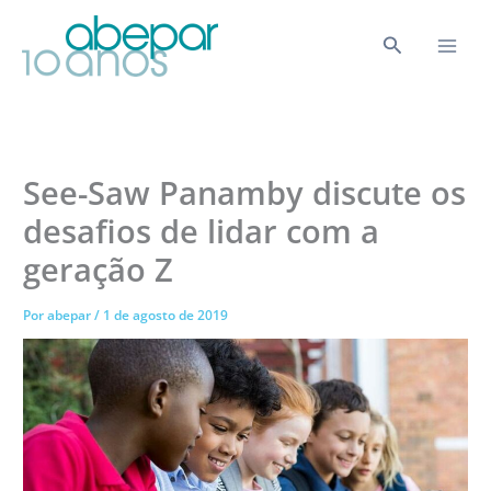
Ir
para
Pesquisar
o
conteúdo
See-Saw Panamby discute os
desafios de lidar com a
geração Z
Por
abepar
/
1 de agosto de 2019