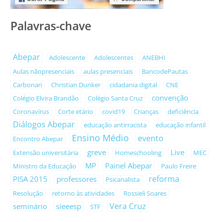
Palavras-chave
Abepar
Adolescente
Adolescentes
ANEBHI
Aulas nãopresenciais
aulas presenciais
BancodePautas
Carbonari
Christian Dunker
cidadania digital
CNE
convenção
Colégio Elvira Brandão
Colégio Santa Cruz
Coronavírus
Corte etário
covid19
Crianças
deficiência
Diálogos Abepar
educação antirracista
educação infantil
Ensino Médio
evento
Encontro Abepar
greve
Live
Extensão universitária
Homeschooling
MEC
MP
Painel Abepar
Ministro da Educação
Paulo Freire
reforma
PISA 2015
professores
Psicanalista
Resolução
retorno às atividades
Rossieli Soares
Vera Cruz
seminário
sieeesp
STF