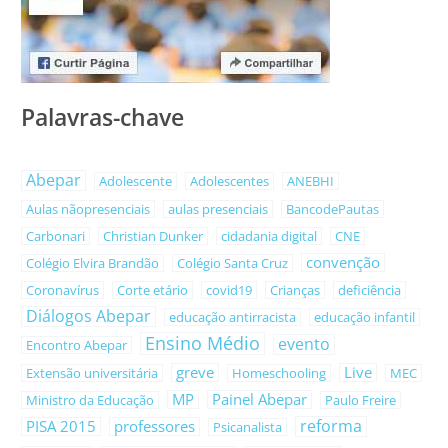
Palavras-chave
Abepar
Adolescente
Adolescentes
ANEBHI
Aulas nãopresenciais
aulas presenciais
BancodePautas
Carbonari
Christian Dunker
cidadania digital
CNE
convenção
Colégio Elvira Brandão
Colégio Santa Cruz
Coronavírus
Corte etário
covid19
Crianças
deficiência
Diálogos Abepar
educação antirracista
educação infantil
Ensino Médio
evento
Encontro Abepar
greve
Live
Extensão universitária
Homeschooling
MEC
MP
Painel Abepar
Ministro da Educação
Paulo Freire
reforma
PISA 2015
professores
Psicanalista