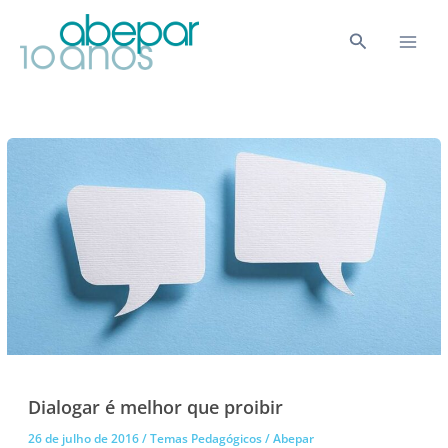
Ir
para
Pesquisar
o
conteúdo
Dialogar é melhor que proibir
26 de julho de 2016
/
Temas Pedagógicos
/
Abepar