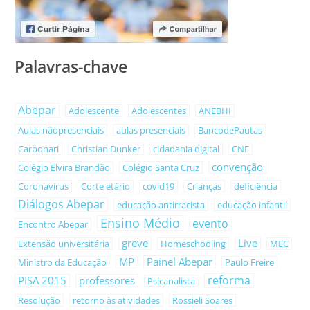
Palavras-chave
Abepar
Adolescente
Adolescentes
ANEBHI
Aulas nãopresenciais
aulas presenciais
BancodePautas
Carbonari
Christian Dunker
cidadania digital
CNE
convenção
Colégio Elvira Brandão
Colégio Santa Cruz
Coronavírus
Corte etário
covid19
Crianças
deficiência
Diálogos Abepar
educação antirracista
educação infantil
Ensino Médio
evento
Encontro Abepar
greve
Live
Extensão universitária
Homeschooling
MEC
MP
Painel Abepar
Ministro da Educação
Paulo Freire
reforma
PISA 2015
professores
Psicanalista
Resolução
retorno às atividades
Rossieli Soares