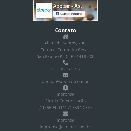
Contato
Alameda Santos, 200,
Térreo - Cerqueira César,
São Paulo/SP - CEP 01418-000
(11) 3587-1996
abepar@abepar.com.br
Imprensa:
Strada Comunicação
(11) 5594-0441 // 5594-2347
Imprensa:
imprensa@abepar.com.br