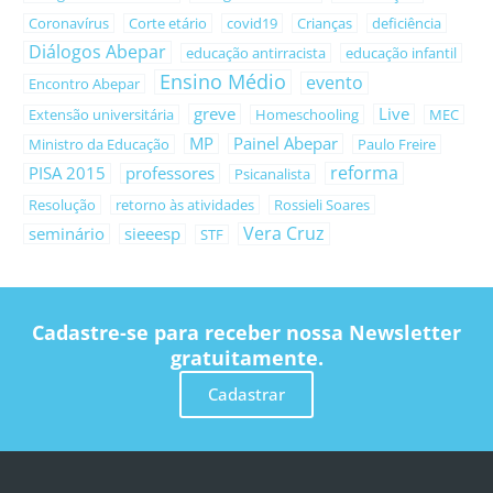
Coronavírus
Corte etário
covid19
Crianças
deficiência
Diálogos Abepar
educação antirracista
educação infantil
Ensino Médio
evento
Encontro Abepar
greve
Live
Extensão universitária
Homeschooling
MEC
MP
Painel Abepar
Ministro da Educação
Paulo Freire
reforma
PISA 2015
professores
Psicanalista
Resolução
retorno às atividades
Rossieli Soares
Vera Cruz
seminário
sieeesp
STF
Cadastre-se para receber nossa Newsletter
gratuitamente.
Cadastrar