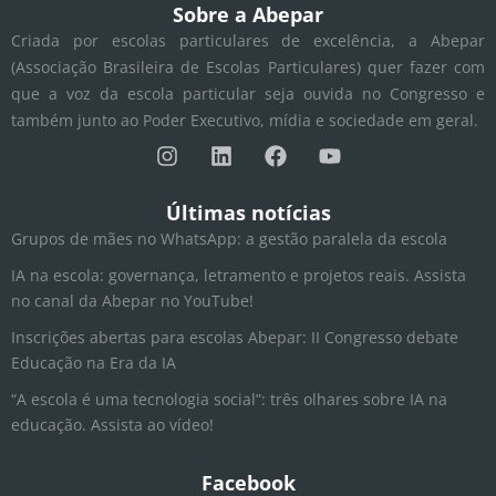
Sobre a Abepar
Criada por escolas particulares de excelência, a Abepar
(Associação Brasileira de Escolas Particulares) quer fazer com
que a voz da escola particular seja ouvida no Congresso e
também junto ao Poder Executivo, mídia e sociedade em geral.
I
L
F
Y
n
i
a
o
s
n
c
u
t
k
e
t
Últimas notícias
a
e
b
u
Grupos de mães no WhatsApp: a gestão paralela da escola
g
d
o
b
r
i
o
e
IA na escola: governança, letramento e projetos reais. Assista
a
n
k
no canal da Abepar no YouTube!
m
Inscrições abertas para escolas Abepar: II Congresso debate
Educação na Era da IA
“A escola é uma tecnologia social”: três olhares sobre IA na
educação. Assista ao vídeo!
Facebook