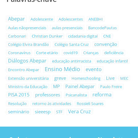
Abepar
Adolescente
Adolescentes
ANEBHI
Aulas nãopresenciais
aulas presenciais
BancodePautas
Carbonari
Christian Dunker
cidadania digital
CNE
convenção
Colégio Elvira Brandão
Colégio Santa Cruz
Coronavírus
Corte etário
covid19
Crianças
deficiência
Diálogos Abepar
educação antirracista
educação infantil
Ensino Médio
evento
Encontro Abepar
greve
Live
Extensão universitária
Homeschooling
MEC
MP
Painel Abepar
Ministro da Educação
Paulo Freire
reforma
PISA 2015
professores
Psicanalista
Resolução
retorno às atividades
Rossieli Soares
Vera Cruz
seminário
sieeesp
STF