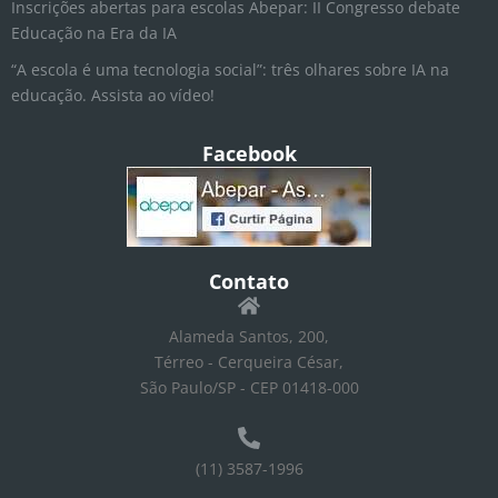
Inscrições abertas para escolas Abepar: II Congresso debate
Educação na Era da IA
“A escola é uma tecnologia social”: três olhares sobre IA na
educação. Assista ao vídeo!
Facebook
Contato
Alameda Santos, 200,
Térreo - Cerqueira César,
São Paulo/SP - CEP 01418-000
(11) 3587-1996