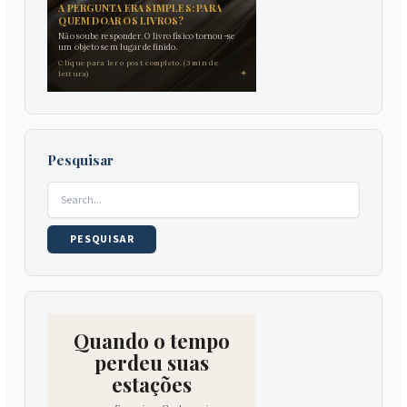
A PERGUNTA ERA SIMPLES: PARA
QUEM DOAR OS LIVROS?
Não soube responder. O livro físico tornou-se
um objeto sem lugar definido.
Clique para ler o post completo. (3 min de
✦
leitura)
Pesquisar
Pesquisar
por:
Quando o tempo
perdeu suas
estações