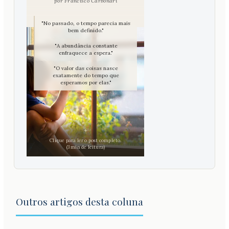
por Francisco Carbonari
"No passado, o tempo parecia mais
bem definido."
"A abundância constante
enfraquece a espera."
"O valor das coisas nasce
exatamente do tempo que
esperamos por elas."
✦
Clique para ler o post completo.
(3 min de leitura)
Outros artigos desta coluna