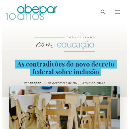
Ir
para
Pesquisar
o
conteúdo
As contradições do novo decreto
federal sobre inclusão
Por
abepar
·
12 de dezembro de 2025
·
3 min de leitura