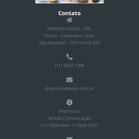
Contato
Alameda Santos, 200,
Térreo - Cerqueira César,
São Paulo/SP - CEP 01418-000
(11) 3587-1996
abepar@abepar.com.br
Imprensa:
Strada Comunicação
(11) 5594-0441 // 5594-2347