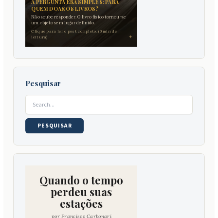
A PERGUNTA ERA SIMPLES: PARA
QUEM DOAR OS LIVROS?
Não soube responder. O livro físico tornou-se
um objeto sem lugar definido.
Clique para ler o post completo. (3 min de
✦
leitura)
Pesquisar
Pesquisar
por:
Quando o tempo
perdeu suas
estações
por Francisco Carbonari