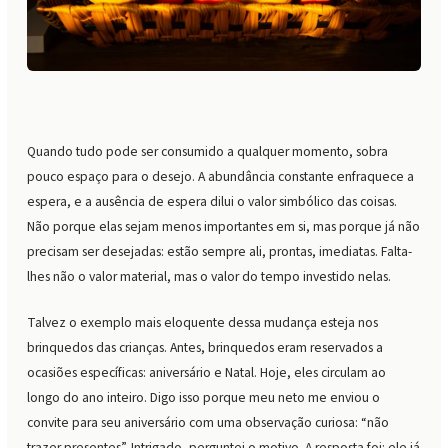
Quando tudo pode ser consumido a qualquer momento, sobra
pouco espaço para o desejo. A abundância constante enfraquece a
espera, e a ausência de espera dilui o valor simbólico das coisas.
Não porque elas sejam menos importantes em si, mas porque já não
precisam ser desejadas: estão sempre ali, prontas, imediatas. Falta-
lhes não o valor material, mas o valor do tempo investido nelas.
Talvez o exemplo mais eloquente dessa mudança esteja nos
brinquedos das crianças. Antes, brinquedos eram reservados a
ocasiões específicas: aniversário e Natal. Hoje, eles circulam ao
longo do ano inteiro. Digo isso porque meu neto me enviou o
convite para seu aniversário com uma observação curiosa: “não
trazer presentes”. Intrigado, perguntei o motivo. A resposta foi: ele já