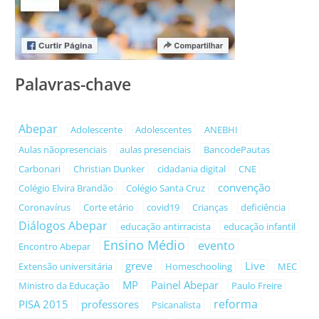
Palavras-chave
Abepar
Adolescente
Adolescentes
ANEBHI
Aulas nãopresenciais
aulas presenciais
BancodePautas
Carbonari
Christian Dunker
cidadania digital
CNE
convenção
Colégio Elvira Brandão
Colégio Santa Cruz
Coronavírus
Corte etário
covid19
Crianças
deficiência
Diálogos Abepar
educação antirracista
educação infantil
Ensino Médio
evento
Encontro Abepar
greve
Live
Extensão universitária
Homeschooling
MEC
MP
Painel Abepar
Ministro da Educação
Paulo Freire
reforma
PISA 2015
professores
Psicanalista