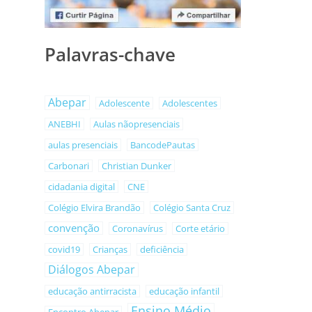
Palavras-chave
Abepar
Adolescente
Adolescentes
ANEBHI
Aulas nãopresenciais
aulas presenciais
BancodePautas
Carbonari
Christian Dunker
cidadania digital
CNE
Colégio Elvira Brandão
Colégio Santa Cruz
convenção
Coronavírus
Corte etário
covid19
Crianças
deficiência
Diálogos Abepar
educação antirracista
educação infantil
Ensino Médio