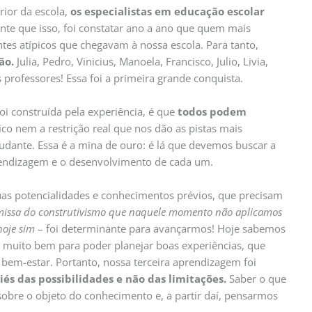
rior da escola,
os especialistas em educação escolar
nte que isso, foi constatar ano a ano que quem mais
tes atípicos que chegavam à nossa escola. Para tanto,
ão.
Julia, Pedro, Vinicius, Manoela, Francisco, Julio, Livia,
 professores! Essa foi a primeira grande conquista.
oi construída pela experiência, é que
todos podem
co nem a restrição real que nos dão as pistas mais
udante. Essa é a mina de ouro: é lá que devemos buscar a
rendizagem e o desenvolvimento de cada um.
uas potencialidades e conhecimentos prévios, que precisam
missa do construtivismo que naquele momento não aplicamos
hoje sim
– foi determinante para avançarmos! Hoje sabemos
 muito bem para poder planejar boas experiências, que
em-estar. Portanto, nossa terceira aprendizagem foi
iés das possibilidades e não das limitações.
Saber o que
obre o objeto do conhecimento e, a partir daí, pensarmos