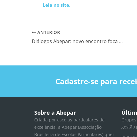
Leia no site.
ANTERIOR
Diálogos Abepar: novo encontro foca em prevenção e gestão de crises
Cadastre-se para rece
Sobre a Abepar
Últim
Criada por escolas particulares de
Grupos
gestão 
excelência, a Abepar (Associação
Brasileira de Escolas Particulares) quer
IA na e