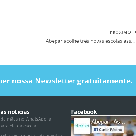
PRÓXIMO
Abepar acolhe três novas escolas associadas
ber nossa Newsletter gratuitamente.
as notícias
Facebook
 de mães no WhatsApp: a
paralela da escola
scola: governança, letramento e