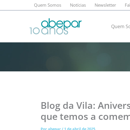
Ir
Quem Somos
Notícias
Newsletter
Fa
para
o
conteúdo
Quem S
Blog da Vila: Anivers
que temos a comem
Por
abepar
/
1 de abril de 2025