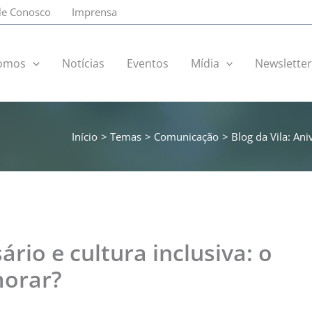
le Conosco
Imprensa
omos
Notícias
Eventos
Mídia
Newslette
Início
Temas
Comunicação
Blog da Vila: An
ário e cultura inclusiva: o
orar?