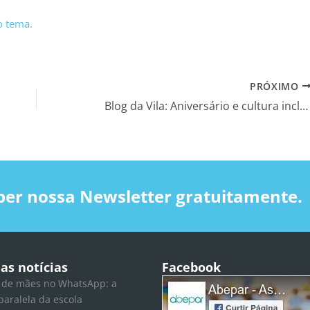
o tema.
PRÓXIMO
Blog da Vila: Aniversário e cultura inclusiva: o que temos a comemorar?
ber nossa Newsletter gratuitamente.
as notícias
Facebook
 de mães no WhatsApp: a
paralela da escola