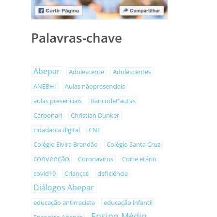
Palavras-chave
Abepar
Adolescente
Adolescentes
ANEBHI
Aulas nãopresenciais
aulas presenciais
BancodePautas
Carbonari
Christian Dunker
cidadania digital
CNE
Colégio Elvira Brandão
Colégio Santa Cruz
convenção
Coronavírus
Corte etário
covid19
Crianças
deficiência
Diálogos Abepar
educação antirracista
educação infantil
Ensino Médio