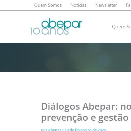
Ir
Quem Somos
Notícias
Newsletter
Fa
para
o
conteúdo
Quem S
Diálogos Abepar: n
prevenção e gestão 
Por
abepar
/
19 de fevereiro de 2025