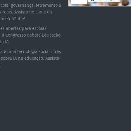
scola: governança, letramento e
s reais. Assista no canal da
 no YouTube!
ões abertas para escolas
 II Congresso debate Educação
da IA
la é uma tecnologia social”: três
 sobre IA na educação. Assista
o!