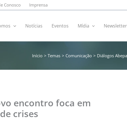
le Conosco
Imprensa
omos
Notícias
Eventos
Mídia
Newslette
Início
Temas
Comunicação
Diálogos Abepa
ovo encontro foca em
de crises