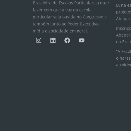
Brasileira de Escolas Particulares) quer
IA na e
fazer com que a voz da escola
projeto
particular seja ouvida no Congresso e
Abepar
também junto ao Poder Executivo,
Inscriç
mídia e sociedade em geral.
Abepar:
I
L
F
Y
n
i
a
o
na Era 
s
n
c
u
“A esco
t
k
e
t
olhares
a
e
b
u
ao víde
g
d
o
b
r
i
o
e
a
n
k
m