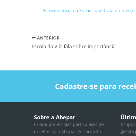
Acesse notícia da Forbes que trata do mesm
ANTERIOR
Escola da Vila fala sobre importância do currículo escolar
Cadastre-se para rece
Sobre a Abepar
Últim
Criada por escolas particulares de
Grupos
gestão 
excelência, a Abepar (Associação