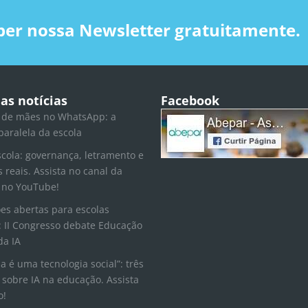
ber nossa Newsletter gratuitamente.
as notícias
Facebook
 de mães no WhatsApp: a
paralela da escola
scola: governança, letramento e
s reais. Assista no canal da
 no YouTube!
ões abertas para escolas
 II Congresso debate Educação
da IA
la é uma tecnologia social”: três
 sobre IA na educação. Assista
o!