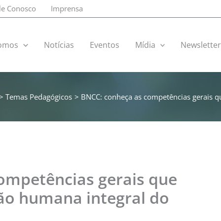
le Conosco
Imprensa
omos
Notícias
Eventos
Mídia
Newslette
Temas Pedagógicos
BNCC: conheça as competências gerais q
ompetências gerais que
o humana integral do