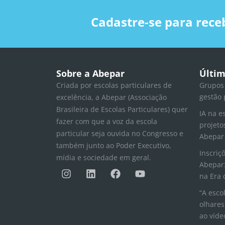
Cadastre-se para rece
Sobre a Abepar
Últim
Criada por escolas particulares de
Grupos
gestão 
excelência, a Abepar (Associação
Brasileira de Escolas Particulares) quer
IA na e
fazer com que a voz da escola
projeto
particular seja ouvida no Congresso e
Abepar
também junto ao Poder Executivo,
Inscriç
mídia e sociedade em geral.
Abepar:
I
L
F
Y
n
i
a
o
na Era 
s
n
c
u
“A esco
t
k
e
t
olhares
a
e
b
u
ao víde
g
d
o
b