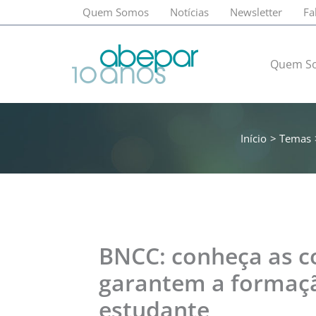
Ir
Quem Somos
Notícias
Newsletter
Fa
para
o
conteúdo
Quem S
Início
Temas
BNCC: conheça as c
garantem a formaçã
estudante