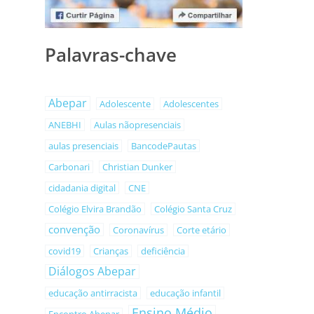
Palavras-chave
Abepar
Adolescente
Adolescentes
ANEBHI
Aulas nãopresenciais
aulas presenciais
BancodePautas
Carbonari
Christian Dunker
cidadania digital
CNE
Colégio Elvira Brandão
Colégio Santa Cruz
convenção
Coronavírus
Corte etário
covid19
Crianças
deficiência
Diálogos Abepar
educação antirracista
educação infantil
Ensino Médio