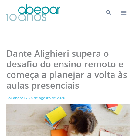
Ir
para
Pesquisar
o
conteúdo
Dante Alighieri supera o
desafio do ensino remoto e
começa a planejar a volta às
aulas presenciais
Por
abepar
/
26 de agosto de 2020