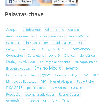
Palavras-chave
Abepar
Adolescente
Adolescentes
ANEBHI
Aulas nãopresenciais
aulas presenciais
BancodePautas
Carbonari
Christian Dunker
cidadania digital
CNE
convenção
Colégio Elvira Brandão
Colégio Santa Cruz
Coronavírus
Corte etário
covid19
Crianças
deficiência
Diálogos Abepar
educação antirracista
educação infantil
Ensino Médio
evento
Encontro Abepar
greve
Live
Extensão universitária
Homeschooling
MEC
MP
Painel Abepar
Ministro da Educação
Paulo Freire
reforma
PISA 2015
professores
Psicanalista
Resolução
retorno às atividades
Rossieli Soares
Vera Cruz
seminário
sieeesp
STF