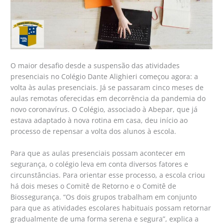
O maior desafio desde a suspensão das atividades
presenciais no Colégio Dante Alighieri começou agora: a
volta às aulas presenciais. Já se passaram cinco meses de
aulas remotas oferecidas em decorrência da pandemia do
novo coronavírus. O Colégio, associado à Abepar, que já
estava adaptado à nova rotina em casa, deu início ao
processo de repensar a volta dos alunos à escola.
Para que as aulas presenciais possam acontecer em
segurança, o colégio leva em conta diversos fatores e
circunstâncias. Para orientar esse processo, a escola criou
há dois meses o Comitê de Retorno e o Comitê de
Biossegurança. “Os dois grupos trabalham em conjunto
para que as atividades escolares habituais possam retornar
gradualmente de uma forma serena e segura”, explica a