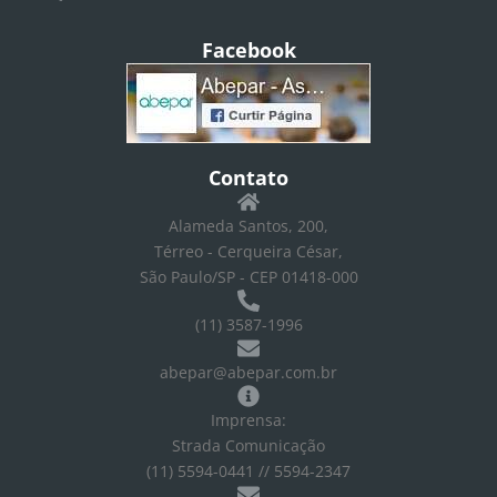
Facebook
Contato
Alameda Santos, 200,
Térreo - Cerqueira César,
São Paulo/SP - CEP 01418-000
(11) 3587-1996
abepar@abepar.com.br
Imprensa:
Strada Comunicação
(11) 5594-0441 // 5594-2347