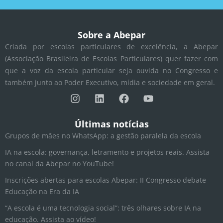
Sobre a Abepar
Criada por escolas particulares de excelência, a Abepar
(Associação Brasileira de Escolas Particulares) quer fazer com
que a voz da escola particular seja ouvida no Congresso e
também junto ao Poder Executivo, mídia e sociedade em geral.
I
L
F
Y
n
i
a
o
s
n
c
u
t
k
e
t
Últimas notícias
a
e
b
u
Grupos de mães no WhatsApp: a gestão paralela da escola
g
d
o
b
r
i
o
e
IA na escola: governança, letramento e projetos reais. Assista
a
n
k
no canal da Abepar no YouTube!
m
Inscrições abertas para escolas Abepar: II Congresso debate
Educação na Era da IA
“A escola é uma tecnologia social”: três olhares sobre IA na
educação. Assista ao vídeo!