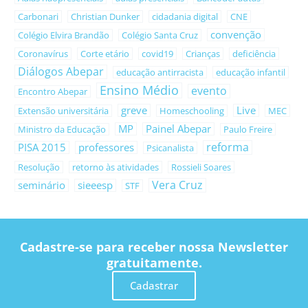
Carbonari
Christian Dunker
cidadania digital
CNE
convenção
Colégio Elvira Brandão
Colégio Santa Cruz
Coronavírus
Corte etário
covid19
Crianças
deficiência
Diálogos Abepar
educação antirracista
educação infantil
Ensino Médio
evento
Encontro Abepar
greve
Live
Extensão universitária
Homeschooling
MEC
MP
Painel Abepar
Ministro da Educação
Paulo Freire
reforma
PISA 2015
professores
Psicanalista
Resolução
retorno às atividades
Rossieli Soares
Vera Cruz
seminário
sieeesp
STF
Cadastre-se para receber nossa Newsletter
gratuitamente.
Cadastrar