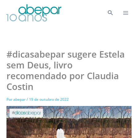
Ir
para
Pesquisar
o
conteúdo
#dicasabepar sugere Estela
sem Deus, livro
recomendado por Claudia
Costin
Por
abepar
/
19 de outubro de 2022