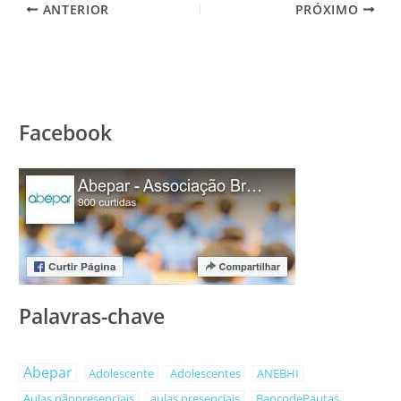
ANTERIOR
PRÓXIMO
Facebook
Palavras-chave
Abepar
Adolescente
Adolescentes
ANEBHI
Aulas nãopresenciais
aulas presenciais
BancodePautas