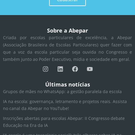
Sobre a Abepar
Criada por escolas particulares de excelência, a Abepar
(Associação Brasileira de Escolas Particulares) quer fazer com
que a voz da escola particular seja ouvida no Congresso e
também junto ao Poder Executivo, mídia e sociedade em geral.
I
L
F
Y
n
i
a
o
s
n
c
u
t
k
e
t
Últimas notícias
a
e
b
u
Grupos de mães no WhatsApp: a gestão paralela da escola
g
d
o
b
r
i
o
e
IA na escola: governança, letramento e projetos reais. Assista
a
n
k
no canal da Abepar no YouTube!
m
Inscrições abertas para escolas Abepar: II Congresso debate
Educação na Era da IA