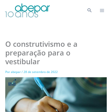
Ir
para
Pesquisar
o
conteúdo
O construtivismo e a
preparação para o
vestibular
Por
abepar
/
28 de setembro de 2022