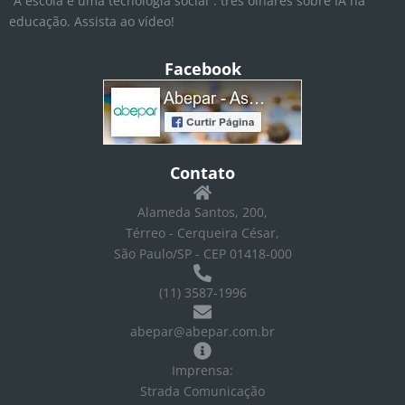
“A escola é uma tecnologia social”: três olhares sobre IA na
educação. Assista ao vídeo!
Facebook
Contato
Alameda Santos, 200,
Térreo - Cerqueira César,
São Paulo/SP - CEP 01418-000
(11) 3587-1996
abepar@abepar.com.br
Imprensa:
Strada Comunicação