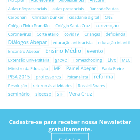
Adolescente
Adolescentes
ANEBHI
Aulas nãopresenciais
aulas presenciais
BancodePautas
Carbonari
Christian Dunker
cidadania digital
CNE
convenção
Colégio Elvira Brandão
Colégio Santa Cruz
Coronavírus
Corte etário
covid19
Crianças
deficiência
Diálogos Abepar
educação antirracista
educação infantil
Ensino Médio
evento
Encontro Abepar
greve
Live
Extensão universitária
Homeschooling
MEC
MP
Painel Abepar
Ministro da Educação
Paulo Freire
reforma
PISA 2015
professores
Psicanalista
Resolução
retorno às atividades
Rossieli Soares
Vera Cruz
seminário
sieeesp
STF
Cadastre-se para receber nossa Newsletter
gratuitamente.
Cadastrar