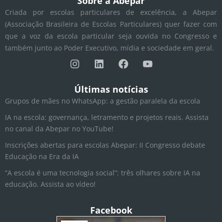
Sobre a Abepar
Criada por escolas particulares de excelência, a Abepar
(Associação Brasileira de Escolas Particulares) quer fazer com
que a voz da escola particular seja ouvida no Congresso e
também junto ao Poder Executivo, mídia e sociedade em geral.
I
L
F
Y
n
i
a
o
s
n
c
u
t
k
e
t
Últimas notícias
a
e
b
u
Grupos de mães no WhatsApp: a gestão paralela da escola
g
d
o
b
r
i
o
e
IA na escola: governança, letramento e projetos reais. Assista
a
n
k
no canal da Abepar no YouTube!
m
Inscrições abertas para escolas Abepar: II Congresso debate
Educação na Era da IA
“A escola é uma tecnologia social”: três olhares sobre IA na
educação. Assista ao vídeo!
Facebook