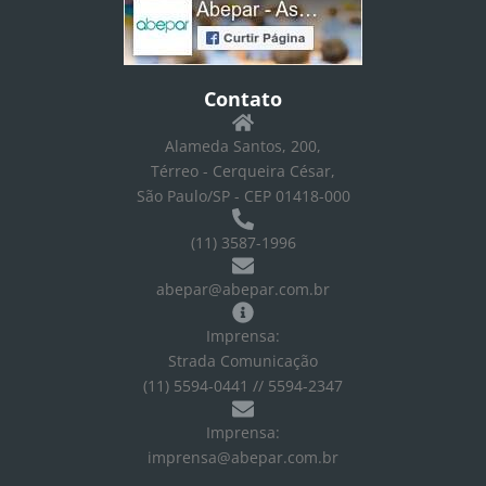
Contato
Alameda Santos, 200,
Térreo - Cerqueira César,
São Paulo/SP - CEP 01418-000
(11) 3587-1996
abepar@abepar.com.br
Imprensa:
Strada Comunicação
(11) 5594-0441 // 5594-2347
Imprensa:
imprensa@abepar.com.br