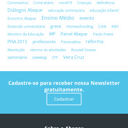
Coronavírus
Corte etário
covid19
Crianças
deficiência
Diálogos Abepar
educação antirracista
educação infantil
Ensino Médio
evento
Encontro Abepar
greve
Live
Extensão universitária
Homeschooling
MEC
MP
Painel Abepar
Ministro da Educação
Paulo Freire
reforma
PISA 2015
professores
Psicanalista
Resolução
retorno às atividades
Rossieli Soares
Vera Cruz
seminário
sieeesp
STF
Cadastre-se para receber nossa Newsletter
gratuitamente.
Cadastrar