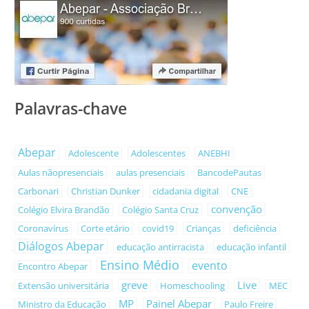
Palavras-chave
Abepar
Adolescente
Adolescentes
ANEBHI
Aulas nãopresenciais
aulas presenciais
BancodePautas
Carbonari
Christian Dunker
cidadania digital
CNE
convenção
Colégio Elvira Brandão
Colégio Santa Cruz
Coronavírus
Corte etário
covid19
Crianças
deficiência
Diálogos Abepar
educação antirracista
educação infantil
Ensino Médio
evento
Encontro Abepar
greve
Live
Extensão universitária
Homeschooling
MEC
MP
Painel Abepar
Ministro da Educação
Paulo Freire