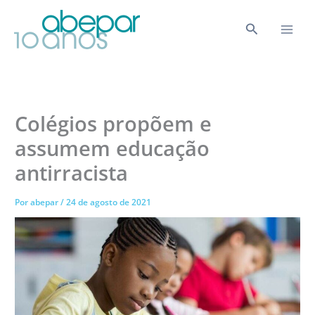
Ir
para
Pesquisar
o
conteúdo
Colégios propõem e
assumem educação
antirracista
Por
abepar
/
24 de agosto de 2021