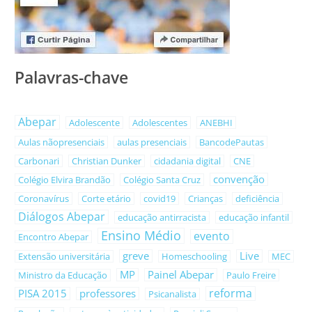
Palavras-chave
Abepar
Adolescente
Adolescentes
ANEBHI
Aulas nãopresenciais
aulas presenciais
BancodePautas
Carbonari
Christian Dunker
cidadania digital
CNE
convenção
Colégio Elvira Brandão
Colégio Santa Cruz
Coronavírus
Corte etário
covid19
Crianças
deficiência
Diálogos Abepar
educação antirracista
educação infantil
Ensino Médio
evento
Encontro Abepar
greve
Live
Extensão universitária
Homeschooling
MEC
MP
Painel Abepar
Ministro da Educação
Paulo Freire
reforma
PISA 2015
professores
Psicanalista