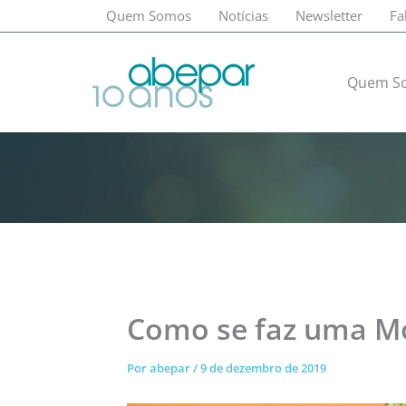
Ir
Quem Somos
Notícias
Newsletter
Fa
para
o
conteúdo
Quem S
Como se faz uma Mo
Por
abepar
/
9 de dezembro de 2019