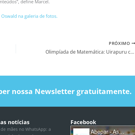
teúdos”, define Marcel.
Oswald na galeria de fotos.
PRÓXIMO
Olimpíada de Matemática: Uirapuru celebra resultados de seus alunos
ber nossa Newsletter gratuitamente.
as notícias
Facebook
 de mães no WhatsApp: a