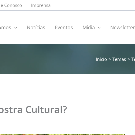
le Conosco
Imprensa
omos
Notícias
Eventos
Mídia
Newslette
Início
Temas
T
stra Cultural?