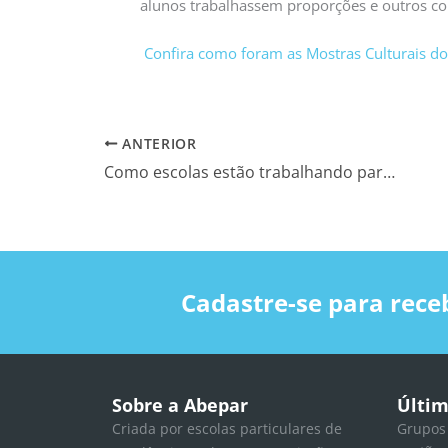
alunos trabalhassem proporções e outros con
Confira como foram as Mostras Culturais do 
ANTERIOR
Como escolas estão trabalhando para evitar a reprovação de seus alunos?
Cadastre-se para rece
Sobre a Abepar
Últim
Criada por escolas particulares de
Grupos