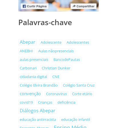
Palavras-chave
Abepar
Adolescente
Adolescentes
ANEBHI
Aulas nãopresenciais
aulas presenciais
BancodePautas
Carbonari
Christian Dunker
cidadania digital
CNE
Colégio Elvira Brandão
Colégio Santa Cruz
convenção
Coronavírus
Corte etário
covid19
Crianças
deficiência
Diálogos Abepar
educação antirracista
educação infantil
Ensino Médio