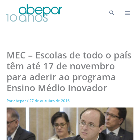
Ir
para
Pesquisar
o
conteúdo
MEC – Escolas de todo o país
têm até 17 de novembro
para aderir ao programa
Ensino Médio Inovador
Por
abepar
/
27 de outubro de 2016