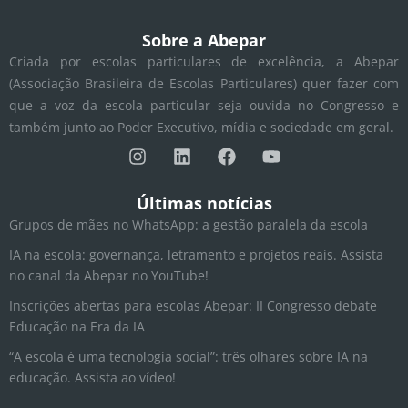
Sobre a Abepar
Criada por escolas particulares de excelência, a Abepar
(Associação Brasileira de Escolas Particulares) quer fazer com
que a voz da escola particular seja ouvida no Congresso e
também junto ao Poder Executivo, mídia e sociedade em geral.
I
L
F
Y
n
i
a
o
s
n
c
u
t
k
e
t
Últimas notícias
a
e
b
u
Grupos de mães no WhatsApp: a gestão paralela da escola
g
d
o
b
r
i
o
e
IA na escola: governança, letramento e projetos reais. Assista
a
n
k
no canal da Abepar no YouTube!
m
Inscrições abertas para escolas Abepar: II Congresso debate
Educação na Era da IA
“A escola é uma tecnologia social”: três olhares sobre IA na
educação. Assista ao vídeo!