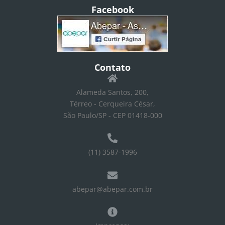
Facebook
Contato
Alameda Santos, 200,
Térreo - Cerqueira César,
São Paulo/SP - CEP 01418-000
(11) 3587-1996
abepar@abepar.com.br