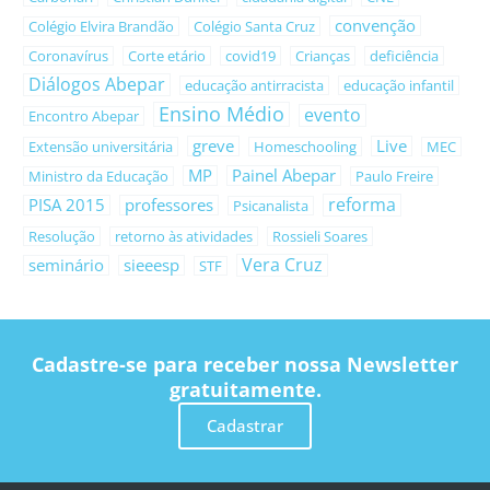
convenção
Colégio Elvira Brandão
Colégio Santa Cruz
Coronavírus
Corte etário
covid19
Crianças
deficiência
Diálogos Abepar
educação antirracista
educação infantil
Ensino Médio
evento
Encontro Abepar
greve
Live
Extensão universitária
Homeschooling
MEC
MP
Painel Abepar
Ministro da Educação
Paulo Freire
reforma
PISA 2015
professores
Psicanalista
Resolução
retorno às atividades
Rossieli Soares
Vera Cruz
seminário
sieeesp
STF
Cadastre-se para receber nossa Newsletter
gratuitamente.
Cadastrar