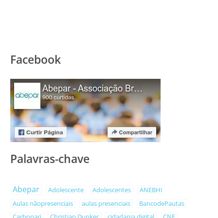
Facebook
Palavras-chave
Abepar
Adolescente
Adolescentes
ANEBHI
Aulas nãopresenciais
aulas presenciais
BancodePautas
Carbonari
Christian Dunker
cidadania digital
CNE