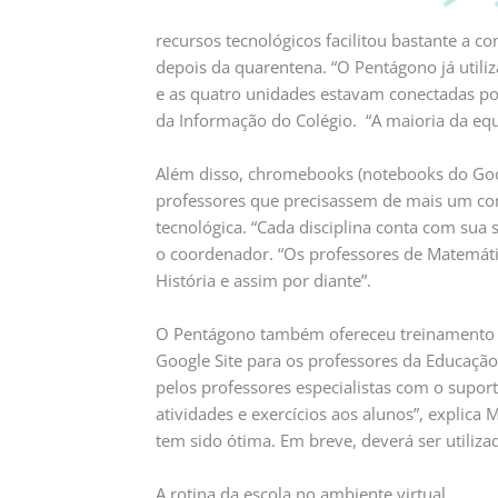
recursos tecnológicos facilitou bastante a c
depois da quarentena. “O Pentágono já utili
e as quatro unidades estavam conectadas po
da Informação do Colégio. “A maioria da equ
Além disso, chromebooks (notebooks do Goog
professores que precisassem de mais um com
tecnológica. “Cada disciplina conta com sua 
o coordenador. “Os professores de Matemátic
História e assim por diante”.
O Pentágono também ofereceu treinamento ao
Google Site para os professores da Educação 
pelos professores especialistas com o suport
atividades e exercícios aos alunos”, explica 
tem sido ótima. Em breve, deverá ser utiliz
A rotina da escola no ambiente virtual