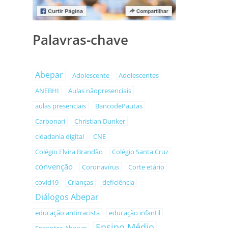
Palavras-chave
Abepar
Adolescente
Adolescentes
ANEBHI
Aulas nãopresenciais
aulas presenciais
BancodePautas
Carbonari
Christian Dunker
cidadania digital
CNE
Colégio Elvira Brandão
Colégio Santa Cruz
convenção
Coronavírus
Corte etário
covid19
Crianças
deficiência
Diálogos Abepar
educação antirracista
educação infantil
Ensino Médio