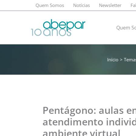
Ir
Quem Somos
Notícias
Newsletter
Fa
para
o
conteúdo
Quem S
Início
Tema
Pentágono: aulas em
atendimento indivi
ambiente virtual