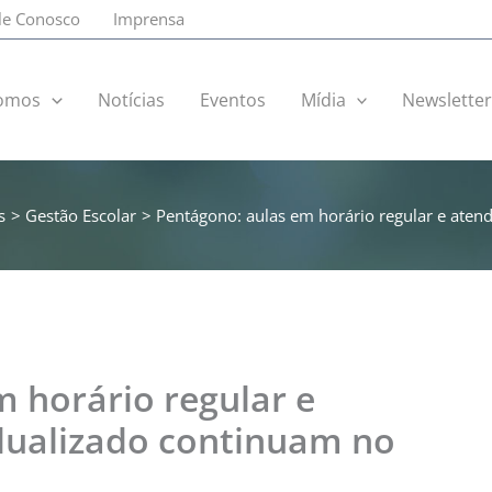
le Conosco
Imprensa
omos
Notícias
Eventos
Mídia
Newslette
s
Gestão Escolar
Pentágono: aulas em horário regular e aten
 horário regular e
dualizado continuam no