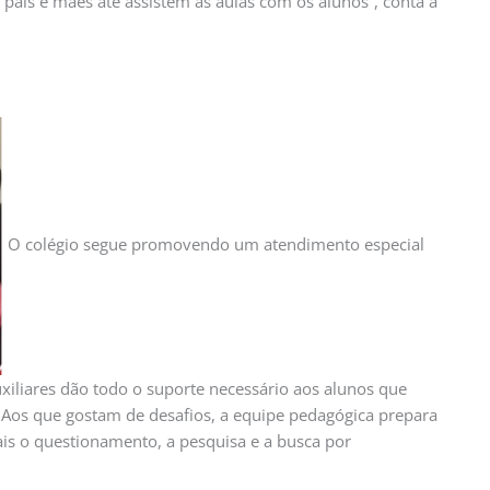
ns pais e mães até assistem as aulas com os alunos”, conta a
O colégio segue promovendo um atendimento especial
xiliares dão todo o suporte necessário aos alunos que
 Aos que gostam de desafios, a equipe pedagógica prepara
ais o questionamento, a pesquisa e a busca por