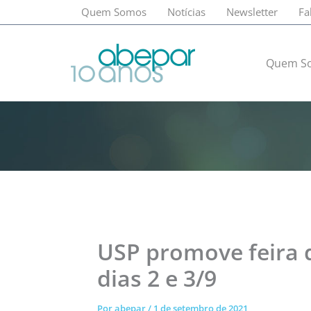
Ir
Quem Somos
Notícias
Newsletter
Fa
para
o
conteúdo
Quem S
USP promove feira d
dias 2 e 3/9
Por
abepar
/
1 de setembro de 2021