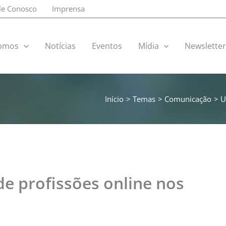
le Conosco
Imprensa
omos
Notícias
Eventos
Mídia
Newslette
Início
Temas
Comunicação
U
e profissões online nos