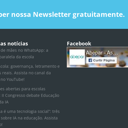
ber nossa Newsletter gratuitamente.
as notícias
Facebook
 de mães no WhatsApp: a
paralela da escola
scola: governança, letramento e
s reais. Assista no canal da
 no YouTube!
ões abertas para escolas
 II Congresso debate Educação
da IA
la é uma tecnologia social”: três
 sobre IA na educação. Assista
o!