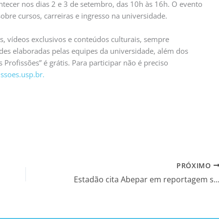
ntecer nos dias 2 e 3 de setembro, das 10h às 16h. O evento
bre cursos, carreiras e ingresso na universidade.
, vídeos exclusivos e conteúdos culturais, sempre
des elaboradas pelas equipes da universidade, além dos
 Profissões” é grátis. Para participar não é preciso
issoes.usp.br.
PRÓXIMO
Estadão cita Abepar em reportagem sobre protocolos de aula presencial contra a covid-19 