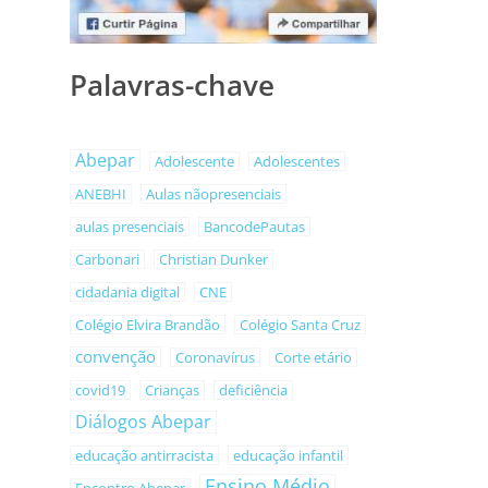
Palavras-chave
Abepar
Adolescente
Adolescentes
ANEBHI
Aulas nãopresenciais
aulas presenciais
BancodePautas
Carbonari
Christian Dunker
cidadania digital
CNE
Colégio Elvira Brandão
Colégio Santa Cruz
convenção
Coronavírus
Corte etário
covid19
Crianças
deficiência
Diálogos Abepar
educação antirracista
educação infantil
Ensino Médio