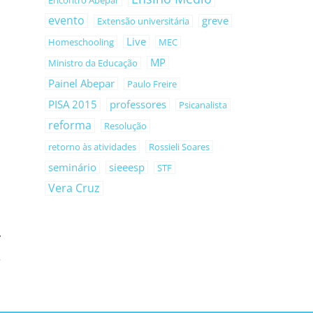
Encontro Abepar
evento
greve
Extensão universitária
Live
Homeschooling
MEC
MP
Ministro da Educação
Painel Abepar
Paulo Freire
PISA 2015
professores
Psicanalista
reforma
Resolução
retorno às atividades
Rossieli Soares
seminário
sieeesp
STF
Vera Cruz
no frio