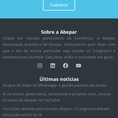
Cadastrar
Sobre a Abepar
Criada por escolas particulares de excelência, a Abepar
(Associação Brasileira de Escolas Particulares) quer fazer com
que a voz da escola particular seja ouvida no Congresso e
também junto ao Poder Executivo, mídia e sociedade em geral.
I
L
F
Y
n
i
a
o
s
n
c
u
t
k
e
t
Últimas notícias
a
e
b
u
Grupos de mães no WhatsApp: a gestão paralela da escola
g
d
o
b
r
i
o
e
IA na escola: governança, letramento e projetos reais. Assista
a
n
k
no canal da Abepar no YouTube!
m
Inscrições abertas para escolas Abepar: II Congresso debate
Educação na Era da IA