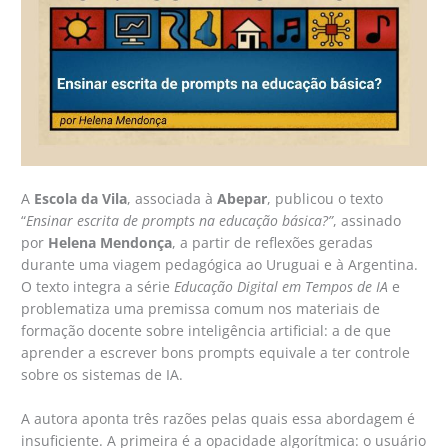
A
Escola da Vila
, associada à
Abepar
, publicou o texto
“
Ensinar escrita de prompts na educação básica?”
, assinado
por
Helena Mendonça
, a partir de reflexões geradas
durante uma viagem pedagógica ao Uruguai e à Argentina.
O texto integra a série
Educação Digital em Tempos de IA
e
problematiza uma premissa comum nos materiais de
formação docente sobre inteligência artificial: a de que
aprender a escrever bons prompts equivale a ter controle
sobre os sistemas de IA.
A autora aponta três razões pelas quais essa abordagem é
insuficiente. A primeira é a opacidade algorítmica: o usuário