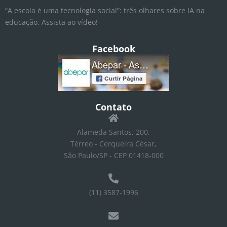
“A escola é uma tecnologia social”: três olhares sobre IA na
educação. Assista ao vídeo!
Facebook
Contato
Alameda Santos, 200,
Térreo - Cerqueira César,
São Paulo/SP - CEP 01418-000
(11) 3587-1996