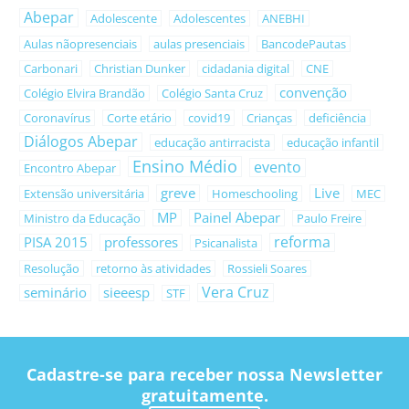
Abepar
Adolescente
Adolescentes
ANEBHI
Aulas nãopresenciais
aulas presenciais
BancodePautas
Carbonari
Christian Dunker
cidadania digital
CNE
convenção
Colégio Elvira Brandão
Colégio Santa Cruz
Coronavírus
Corte etário
covid19
Crianças
deficiência
Diálogos Abepar
educação antirracista
educação infantil
Ensino Médio
evento
Encontro Abepar
greve
Live
Extensão universitária
Homeschooling
MEC
MP
Painel Abepar
Ministro da Educação
Paulo Freire
reforma
PISA 2015
professores
Psicanalista
Resolução
retorno às atividades
Rossieli Soares
Vera Cruz
seminário
sieeesp
STF
Cadastre-se para receber nossa Newsletter
gratuitamente.